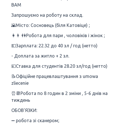
ВАМ
Запрошуємо на роботу на склад.
🌇Місто: Сосновець (біля Катовіце) ;
👩👨‍ 👫Робота для пари , чоловіків і жінок ;
💵Зарплата: 22.32 до 40 зл / год (нетто)
- Доплата за житло + 2 зл.
💴Ставка для студентів 28.20 зл/год (нетто)
📝Офіційне працевлаштування з umowa
zliecenie
⏰📆Робота по 8 годин в 2 зміни , 5-6 днів на
тиждень
ОБОВ'ЯЗКИ:
➖ робота зі сканером;