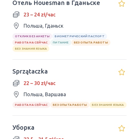
Отель Houesman в Гданьске
23 – 24 zł/час
Польша, Гданьск
ОТКЛИК БЕЗ АНКЕТЫ
БИОМЕТРИЧЕСКИЙ ПАСПОРТ
РАБОТА НА СЕЙЧАС
ПИТАНИЕ
БЕЗ ОПЫТА РАБОТЫ
БЕЗ ЗНАНИЯ ЯЗЫКА
Sprzątaczka
22 – 30 zł/час
Польша, Варшава
РАБОТА НА СЕЙЧАС
БЕЗ ОПЫТА РАБОТЫ
БЕЗ ЗНАНИЯ ЯЗЫКА
Уборка