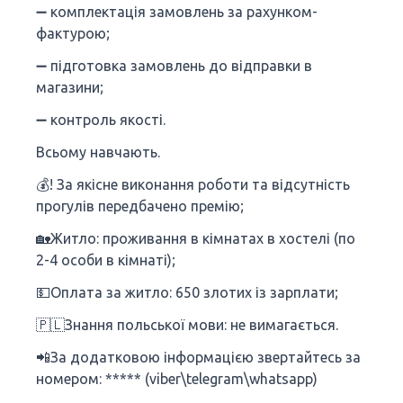
➖ комплектація замовлень за рахунком-
фактурою;
➖ підготовка замовлень до відправки в
магазини;
➖ контроль якості.
Всьому навчають.
💰! За якісне виконання роботи та відсутність
прогулів передбачено премію;
🏡Житло: проживання в кімнатах в хостелі (по
2-4 особи в кімнаті);
💵Оплата за житло: 650 злотих із зарплати;
🇵🇱Знання польської мови: не вимагається.
📲За додатковою інформацією звертайтесь за
номером: ***** (viber\telegram\whatsapp)