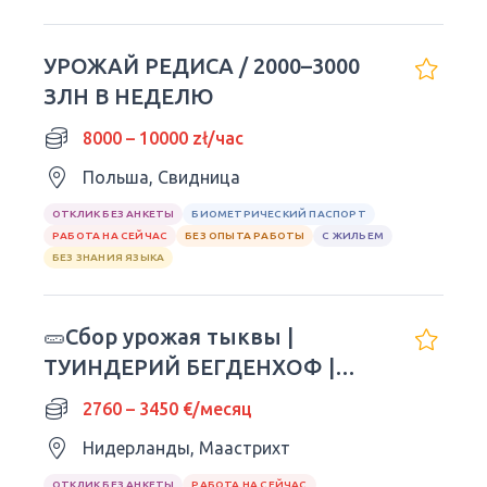
УРОЖАЙ РЕДИСА / 2000–3000
ЗЛН В НЕДЕЛЮ
8000 – 10000 zł/час
Польша, Свидница
ОТКЛИК БЕЗ АНКЕТЫ
БИОМЕТРИЧЕСКИЙ ПАСПОРТ
РАБОТА НА СЕЙЧАС
БЕЗ ОПЫТА РАБОТЫ
С ЖИЛЬЕМ
БЕЗ ЗНАНИЯ ЯЗЫКА
🥒Сбор урожая тыквы |
ТУИНДЕРИЙ БЕГДЕНХОФ |
Сезон 2026 г.
2760 – 3450 €/месяц
Нидерланды, Маастрихт
ОТКЛИК БЕЗ АНКЕТЫ
РАБОТА НА СЕЙЧАС