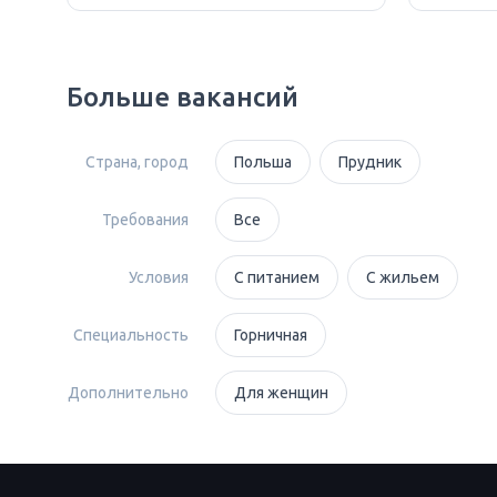
Больше вакансий
Страна, город
Польша
Прудник
Требования
Все
Условия
С питанием
С жильем
Специальность
Горничная
Дополнительно
Для женщин