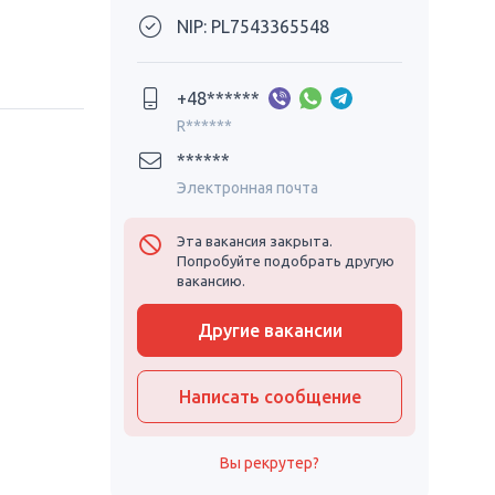
NIP: PL7543365548
+48******
R******
******
Электронная почта
Эта вакансия закрыта.
Попробуйте подобрать другую
вакансию.
Другие вакансии
Написать сообщение
Вы рекрутер?