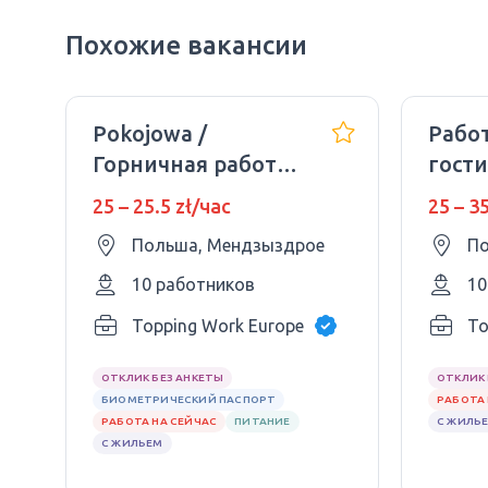
Похожие вакансии
Pokojowa /
Работ
Горничная работа
гост
в отелях
инду
25 – 25.5 zł/час
25 – 3
Польша, Мендзыздрое
По
10 работников
10
Topping Work Europe Sp. z.o.o
To
ОТКЛИК БЕЗ АНКЕТЫ
ОТКЛИК 
БИОМЕТРИЧЕСКИЙ ПАСПОРТ
РАБОТА 
РАБОТА НА СЕЙЧАС
ПИТАНИЕ
С ЖИЛЬ
С ЖИЛЬЕМ