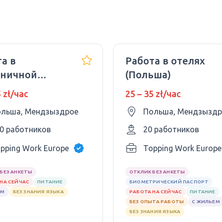
а в
Работа в отелях
иничной
(Польша)
стрии
5 zł/час
25 – 35 zł/час
льша, Мендзыздрое
Польша, Мендзыздр
0 работников
20 работников
pping Work Europe Sp. z.o.o
Topping Work Europe 
БЕЗ АНКЕТЫ
ОТКЛИК БЕЗ АНКЕТЫ
НА СЕЙЧАС
ПИТАНИЕ
БИОМЕТРИЧЕСКИЙ ПАСПОРТ
ЕМ
БЕЗ ЗНАНИЯ ЯЗЫКА
РАБОТА НА СЕЙЧАС
ПИТАНИЕ
БЕЗ ОПЫТА РАБОТЫ
С ЖИЛЬЕМ
БЕЗ ЗНАНИЯ ЯЗЫКА