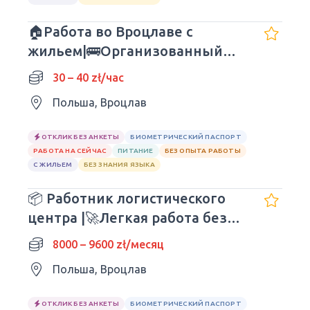
🏠Работа во Вроцлаве с
жильем|🚌Организованный
доезд за работу
30 – 40 zł/час
Польша, Вроцлав
ОТКЛИК БЕЗ АНКЕТЫ
БИОМЕТРИЧЕСКИЙ ПАСПОРТ
РАБОТА НА СЕЙЧАС
ПИТАНИЕ
БЕЗ ОПЫТА РАБОТЫ
С ЖИЛЬЕМ
БЕЗ ЗНАНИЯ ЯЗЫКА
📦 Работник логистического
центра |🚀Легкая работа без
опыта
8000 – 9600 zł/месяц
Польша, Вроцлав
ОТКЛИК БЕЗ АНКЕТЫ
БИОМЕТРИЧЕСКИЙ ПАСПОРТ