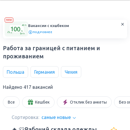
NEW
Вакансии с кэшбеком
ПОДРОБНЕЕ
Работа за границей с питанием и
проживанием
Польша
Германия
Чехия
Найдено 417 вакансий
Все
Кешбек
Отклик без анкеты
Без о
Сортировка:
самые новые
🔥 👕Рабочий склада одежды