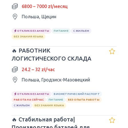
6800 – 7000 zł/месяц
Польша, Щецин
ОТКЛИК БЕЗ АНКЕТЫ
ПИТАНИЕ
С ЖИЛЬЕМ
БЕЗ ЗНАНИЯ ЯЗЫКА
🔥 РАБОТНИК
ЛОГИСТИЧЕСКОГО СКЛАДА
24.2 – 32 zł/час
Польша, Гродзиск-Мазовецкий
ОТКЛИК БЕЗ АНКЕТЫ
БИОМЕТРИЧЕСКИЙ ПАСПОРТ
РАБОТА НА СЕЙЧАС
ПИТАНИЕ
БЕЗ ОПЫТА РАБОТЫ
С ЖИЛЬЕМ
БЕЗ ЗНАНИЯ ЯЗЫКА
🔥 Стабильная работа|
Производство батарей для