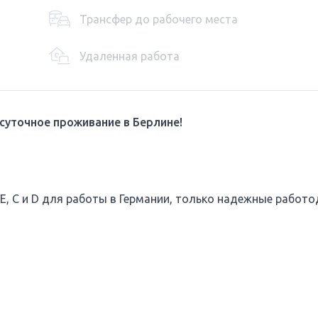
Трансфер до рабочего места
Удаленная работа
осуточное проживание в Берлине!
 C и D для работы в Германии, только надежные работод