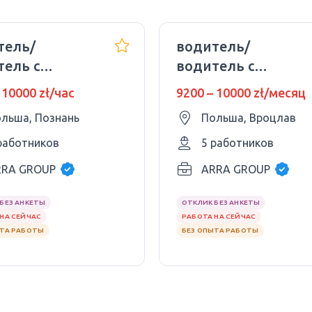
тель/
водитель/
тель с
водитель с
товерением
удостоверением
 10000 zł/час
9200 – 10000 zł/месяц
гории B
категории B
льша, Познань
Польша, Вроцлав
па)
(Европа)
работников
5 работников
RRA GROUP
ARRA GROUP
БЕЗ АНКЕТЫ
ОТКЛИК БЕЗ АНКЕТЫ
НА СЕЙЧАС
РАБОТА НА СЕЙЧАС
ЫТА РАБОТЫ
БЕЗ ОПЫТА РАБОТЫ