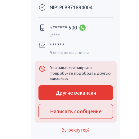
NIP: PL8971894004
+****** 500
L****
******
Электронная почта
Эта вакансия закрыта.
Попробуйте подобрать другую
вакансию.
Другие вакансии
Написать сообщение
Вы рекрутер?