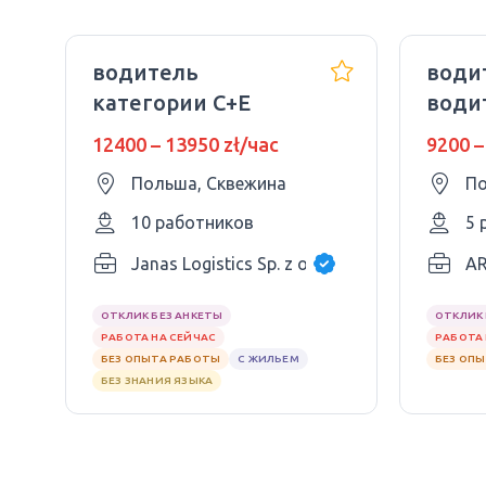
водитель
води
категории C+E
води
удос
12400 – 13950 zł/час
9200 –
кате
Польша, Сквежина
По
(Евро
10 работников
5 
Janas Logistics Sp. z o.o.
A
ОТКЛИК БЕЗ АНКЕТЫ
ОТКЛИК 
РАБОТА НА СЕЙЧАС
РАБОТА 
БЕЗ ОПЫТА РАБОТЫ
С ЖИЛЬЕМ
БЕЗ ОП
БЕЗ ЗНАНИЯ ЯЗЫКА