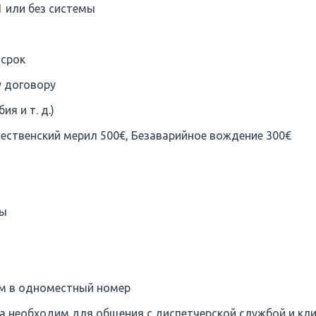
1 или без системы
 срок
у договору
я и т. д.)
ждественский мерил 500€, Безаварийное вождение 300€
мы
м в одноместный номер
а необходим для общения с диспетчерской службой и кл