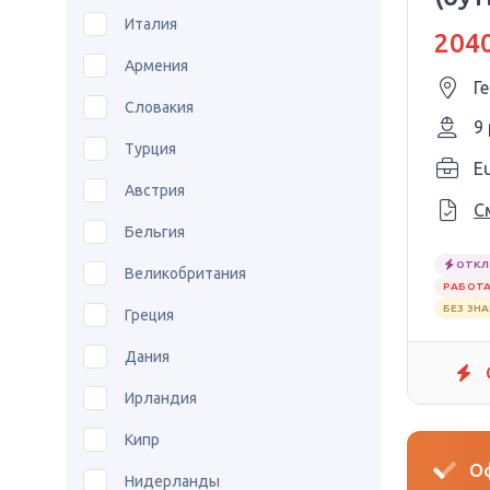
270
Италия
2040
Армения
Г
Словакия
9
Турция
E
Австрия
С
Бельгия
ОТКЛ
Великобритания
РАБОТА
БЕЗ ЗН
Греция
Дания
Ирландия
Кипр
Оф
Нидерланды