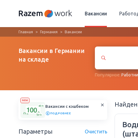
Вакансии
Работо
Главная
Германия
Вакансии
Вакансии в Германии
на складе
Популярное:
Работни
NEW
Найде
Вакансии с кэшбеком
ПОДРОБНЕЕ
Вод
Параметры
Очистить
(шт