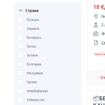
18 €
Страна
Г
Польша
2
Украина
Ф
Беларусь
С
Литва
РАБОТА
Латвия
Болгария
Молдавия
От
Грузия
Азербайджан
📦Б
Узбекистан