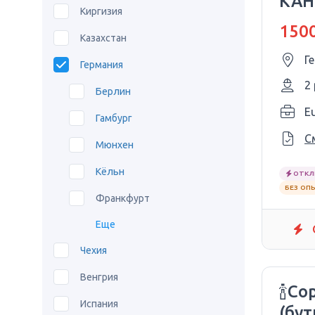
КАН
Киргизия
ПРИ
1500
Казахстан
250
Г
Германия
2
Берлин
E
Гамбург
С
Мюнхен
Кёльн
ОТКЛ
БЕЗ ОП
Франкфурт
Еще
Чехия
Венгрия
🍾Со
Испания
(бут