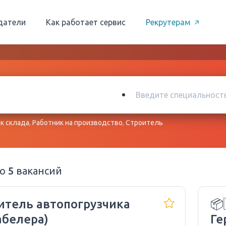
датели
Как работает сервис
Рекрутерам
к склада
,
Работник на производство
,
Строитель
но
5
вакансий
итель автопогрузчика
📦
абелера)
Ге