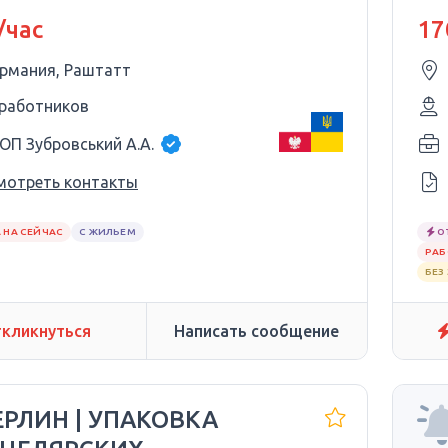
/час
17
ермания, Раштатт
 работников
ОП Зубровський А.А.
мотреть контакты
 НА СЕЙЧАС
С ЖИЛЬЕМ
О
РАБ
БЕЗ
кликнуться
Написать сообщение
ЕРЛИН | УПАКОВКА