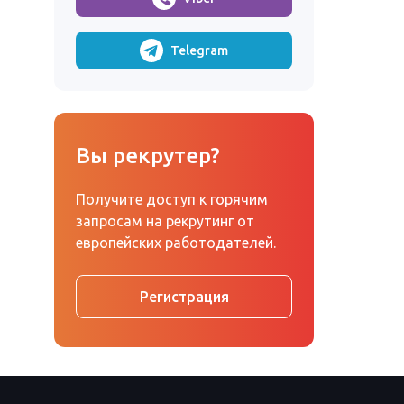
Telegram
Вы рекрутер?
Получите доступ к горячим
запросам на рекрутинг от
европейских работодателей.
Регистрация