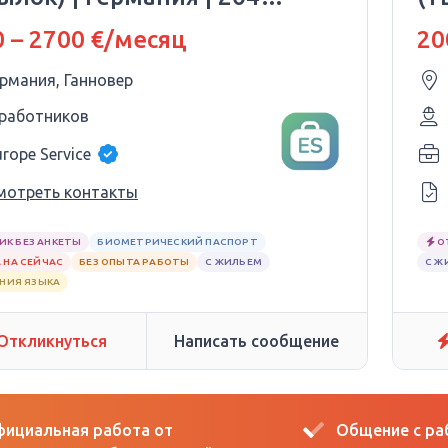
0 евро
Г
 – 2700 €/месяц
20
ермания, Ганновер
 работников
urope Service
мотреть контакты
ИК БЕЗ АНКЕТЫ
БИОМЕТРИЧЕСКИЙ ПАСПОРТ
О
 НА СЕЙЧАС
БЕЗ ОПЫТА РАБОТЫ
С ЖИЛЬЕМ
С Ж
АНИЯ ЯЗЫКА
Откликнуться
Написать сообщение
ициальная работа от
Общение с р