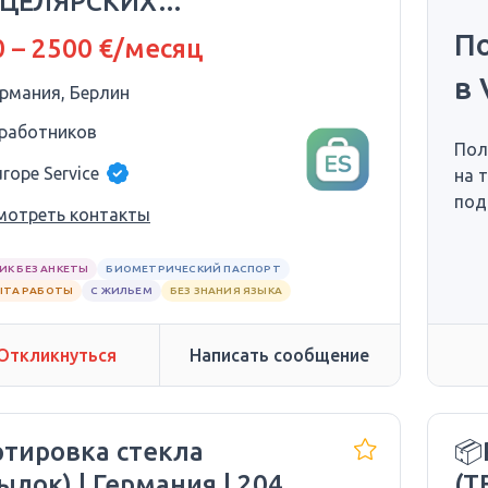
ЦЕЛЯРСКИХ
НАДЛЕЖНОСТЕЙ | 1500–
П
 – 2500 €/месяц
0 долларов США
в 
ермания, Берлин
 работников
Пол
urope Service
на 
под
мотреть контакты
ИК БЕЗ АНКЕТЫ
БИОМЕТРИЧЕСКИЙ ПАСПОРТ
ЫТА РАБОТЫ
С ЖИЛЬЕМ
БЕЗ ЗНАНИЯ ЯЗЫКА
Откликнуться
Написать сообщение
ртировка стекла
📦
ылок) | Германия | 2040–
(T