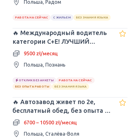
Польша, Радом
РАБОТА НА СЕЙЧАС
С ЖИЛЬЕМ
БЕЗ ЗНАНИЯ ЯЗЫКА
🔥 Международный водитель
категории C+E! ЛУЧШИЙ
РАБОТОДАТЕЛЬ!! 3/1 - 9500
9500 zł/месяц
злотых
Польша, Познань
ОТКЛИК БЕЗ АНКЕТЫ
РАБОТА НА СЕЙЧАС
БЕЗ ОПЫТА РАБОТЫ
БЕЗ ЗНАНИЯ ЯЗЫКА
🔥 Автозавод живет по 2е,
бесплатный обед, без опыта и
языка.
6700 – 10500 zł/месяц
Польша, Сталёва-Воля