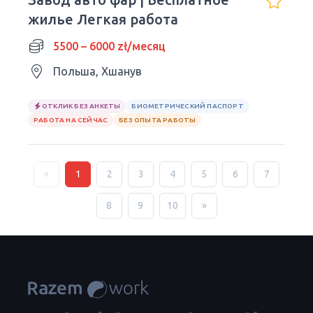
жилье Легкая работа
5500 – 6000 zł/месяц
Польша, Хшанув
ОТКЛИК БЕЗ АНКЕТЫ
БИОМЕТРИЧЕСКИЙ ПАСПОРТ
РАБОТА НА СЕЙЧАС
БЕЗ ОПЫТА РАБОТЫ
«
1
2
3
4
5
6
7
8
9
10
»