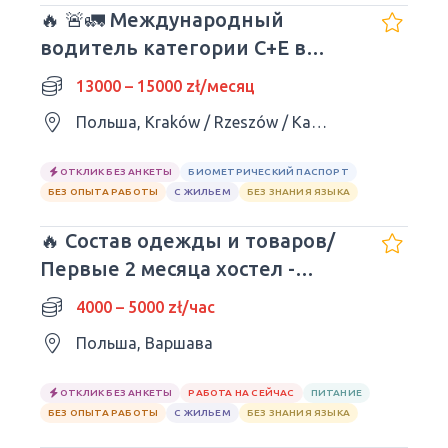
🔥 🚨🚛 Международный
водитель категории C+E в
Европе
13000 – 15000 zł/месяц
Польша, Kraków / Rzeszów / Katowice / Kielce / Lublin
ОТКЛИК БЕЗ АНКЕТЫ
БИОМЕТРИЧЕСКИЙ ПАСПОРТ
БЕЗ ОПЫТА РАБОТЫ
С ЖИЛЬЕМ
БЕЗ ЗНАНИЯ ЯЗЫКА
🔥 Состав одежды и товаров/
Первые 2 месяца хостел -
БЕСПЛАТНЫЕ
4000 – 5000 zł/час
Польша, Варшава
ОТКЛИК БЕЗ АНКЕТЫ
РАБОТА НА СЕЙЧАС
ПИТАНИЕ
БЕЗ ОПЫТА РАБОТЫ
С ЖИЛЬЕМ
БЕЗ ЗНАНИЯ ЯЗЫКА