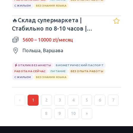
С ЖИЛЬЕМ
БЕЗ ЗНАНИЯ ЯЗЫКА
🔥Склад супермаркета |
Стабильно по 8-10 часов |
Обеды🔥
5600 – 10000 zł/месяц
Польша, Варшава
ОТКЛИК БЕЗ АНКЕТЫ
БИОМЕТРИЧЕСКИЙ ПАСПОРТ
РАБОТА НА СЕЙЧАС
ПИТАНИЕ
БЕЗ ОПЫТА РАБОТЫ
С ЖИЛЬЕМ
БЕЗ ЗНАНИЯ ЯЗЫКА
«
1
2
3
4
5
6
7
8
9
10
»