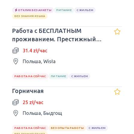
ОТКЛИК БЕЗ АНКЕТЫ
ПИТАНИЕ
С ЖИЛЬЕМ
БЕЗ ЗНАНИЯ ЯЗЫКА
Работа с БЕСПЛАТНЫМ
проживанием. Престижный
отель в горах
31.4 zł/час
Польша, Wisła
РАБОТА НА СЕЙЧАС
ПИТАНИЕ
С ЖИЛЬЕМ
Горничная
25 zł/час
Польша, Быдгощ
РАБОТА НА СЕЙЧАС
БЕЗ ОПЫТА РАБОТЫ
С ЖИЛЬЕМ
БЕЗ ЗНАНИЯ ЯЗЫКА