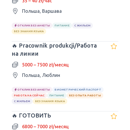
35 – 40 zł/час
Польша, Варшава
ОТКЛИК БЕЗ АНКЕТЫ
ПИТАНИЕ
С ЖИЛЬЕМ
БЕЗ ЗНАНИЯ ЯЗЫКА
🔥 Pracownik produkcji/Работа
на линии
5000 – 7500 zł/месяц
Польша, Люблин
ОТКЛИК БЕЗ АНКЕТЫ
БИОМЕТРИЧЕСКИЙ ПАСПОРТ
РАБОТА НА СЕЙЧАС
ПИТАНИЕ
БЕЗ ОПЫТА РАБОТЫ
С ЖИЛЬЕМ
БЕЗ ЗНАНИЯ ЯЗЫКА
🔥 ГОТОВИТЬ
6800 – 7000 zł/месяц