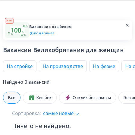
NEW
Вакансии с кэшбеком
ПОДРОБНЕЕ
Вакансии Великобритания для женщин
На стройке
На производстве
На ферме
На 
Найдено 0 вакансий
Все
Кешбек
Отклик без анкеты
Без о
Сортировка:
самые новые
Ничего не найдено.