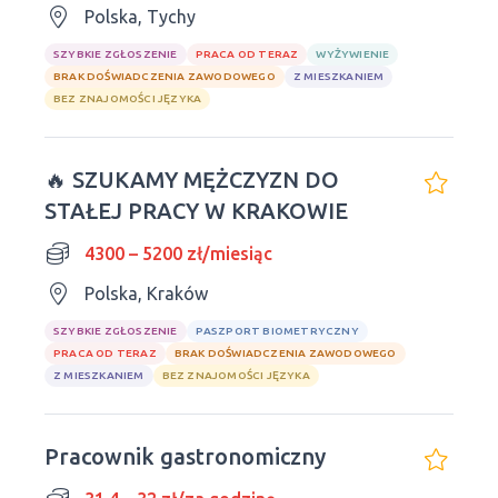
Polska, Tychy
SZYBKIE ZGŁOSZENIE
PRACA OD TERAZ
WYŻYWIENIE
BRAK DOŚWIADCZENIA ZAWODOWEGO
Z MIESZKANIEM
BEZ ZNAJOMOŚCI JĘZYKA
🔥 SZUKAMY MĘŻCZYZN DO
STAŁEJ PRACY W KRAKOWIE
4300 – 5200 zł/miesiąc
Polska, Kraków
SZYBKIE ZGŁOSZENIE
PASZPORT BIOMETRYCZNY
PRACA OD TERAZ
BRAK DOŚWIADCZENIA ZAWODOWEGO
Z MIESZKANIEM
BEZ ZNAJOMOŚCI JĘZYKA
Pracownik gastronomiczny