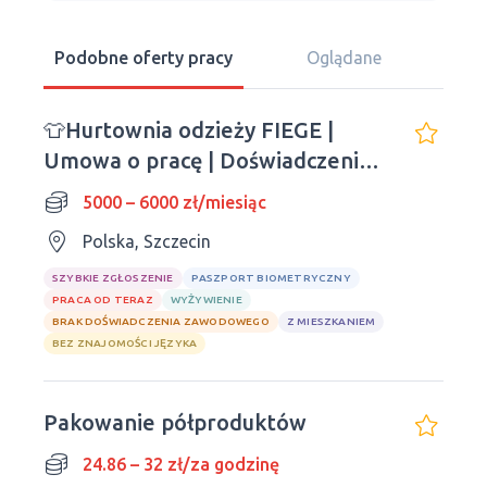
Podobne oferty pracy
Oglądane
👕Hurtownia odzieży FIEGE |
Umowa o pracę | Doświadczenie
nie jest wymagane
5000 – 6000 zł/miesiąc
Polska, Szczecin
SZYBKIE ZGŁOSZENIE
PASZPORT BIOMETRYCZNY
PRACA OD TERAZ
WYŻYWIENIE
BRAK DOŚWIADCZENIA ZAWODOWEGO
Z MIESZKANIEM
BEZ ZNAJOMOŚCI JĘZYKA
Pakowanie półproduktów
24.86 – 32 zł/za godzinę