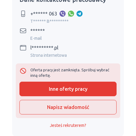
+****** 063
T****** B*********
******
E-mail
l*********.pl
Strona internetowa
Oferta pracy jest zamknięta. Spróbuj wybrać
inną ofertę.
Inne oferty pracy
Napisz wiadomość
Jesteś rekruterem?