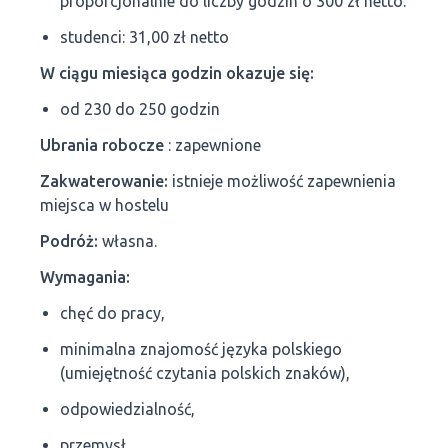
proporcjonalnie do liczby godzin o 300 zł netto.
studenci: 31,00 zł netto
W ciągu miesiąca godzin okazuje się:
od 230 do 250 godzin
Ubrania robocze
: zapewnione
Zakwaterowanie:
istnieje możliwość zapewnienia
miejsca w hostelu
Podróż:
własna.
Wymagania:
chęć do pracy,
minimalna znajomość języka polskiego
(umiejętność czytania polskich znaków),
odpowiedzialność,
przemysł