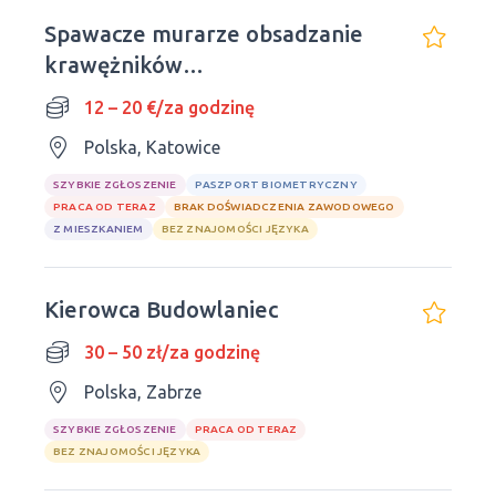
Spawacze murarze obsadzanie
krawężników
Polska/Niemcy/Holand
12 – 20 €/za godzinę
Polska, Katowice
SZYBKIE ZGŁOSZENIE
PASZPORT BIOMETRYCZNY
PRACA OD TERAZ
BRAK DOŚWIADCZENIA ZAWODOWEGO
Z MIESZKANIEM
BEZ ZNAJOMOŚCI JĘZYKA
Kierowca Budowlaniec
30 – 50 zł/za godzinę
Polska, Zabrze
SZYBKIE ZGŁOSZENIE
PRACA OD TERAZ
BEZ ZNAJOMOŚCI JĘZYKA