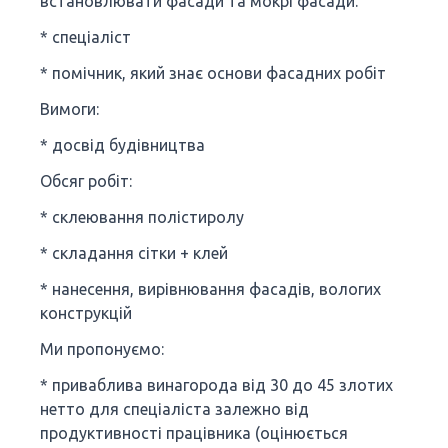
встановлювати фасади та мокрі фасади.
* спеціаліст
* помічник, який знає основи фасадних робіт
Вимоги:
* досвід будівництва
Обсяг робіт:
* склеювання полістиролу
* складання сітки + клей
* нанесення, вирівнювання фасадів, вологих
конструкцій
Ми пропонуємо:
* приваблива винагорода від 30 до 45 злотих
нетто для спеціаліста залежно від
продуктивності працівника (оцінюється