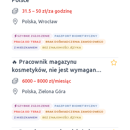
31.5 – 50 zł/za godzinę
Polska, Wrocław
SZYBKIE ZGŁOSZENIE
PASZPORT BIOMETRYCZNY
PRACA OD TERAZ
BRAK DOŚWIADCZENIA ZAWODOWEGO
Z MIESZKANIEM
BEZ ZNAJOMOŚCI JĘZYKA
🔥 Pracownik magazynu
kosmetyków, nie jest wymagane
doświadczenie i znajomość
6000 – 8000 zł/miesiąc
języków obcych
Polska, Zielona Góra
SZYBKIE ZGŁOSZENIE
PASZPORT BIOMETRYCZNY
PRACA OD TERAZ
BRAK DOŚWIADCZENIA ZAWODOWEGO
Z MIESZKANIEM
BEZ ZNAJOMOŚCI JĘZYKA