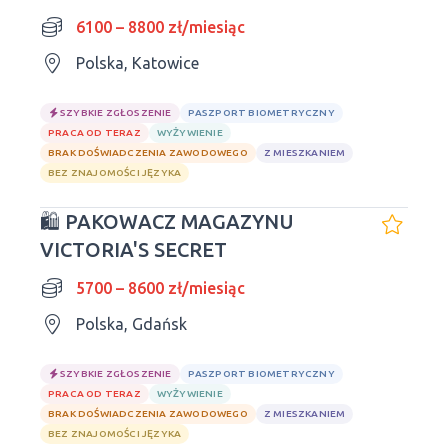
6100 – 8800 zł/miesiąc
Polska, Katowice
SZYBKIE ZGŁOSZENIE
PASZPORT BIOMETRYCZNY
PRACA OD TERAZ
WYŻYWIENIE
BRAK DOŚWIADCZENIA ZAWODOWEGO
Z MIESZKANIEM
BEZ ZNAJOMOŚCI JĘZYKA
🛍 PAKOWACZ MAGAZYNU
VICTORIA'S SECRET
5700 – 8600 zł/miesiąc
Polska, Gdańsk
SZYBKIE ZGŁOSZENIE
PASZPORT BIOMETRYCZNY
PRACA OD TERAZ
WYŻYWIENIE
BRAK DOŚWIADCZENIA ZAWODOWEGO
Z MIESZKANIEM
BEZ ZNAJOMOŚCI JĘZYKA