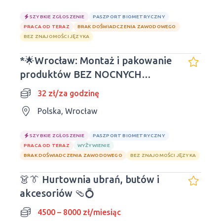
SZYBKIE ZGŁOSZENIE
PASZPORT BIOMETRYCZNY
PRACA OD TERAZ
BRAK DOŚWIADCZENIA ZAWODOWEGO
BEZ ZNAJOMOŚCI JĘZYKA
*🌟Wrocław: Montaż i pakowanie
produktów BEZ NOCNYCH
PRZERW*
32 zł/za godzinę
Polska, Wrocław
SZYBKIE ZGŁOSZENIE
PASZPORT BIOMETRYCZNY
PRACA OD TERAZ
WYŻYWIENIE
BRAK DOŚWIADCZENIA ZAWODOWEGO
BEZ ZNAJOMOŚCI JĘZYKA
👗👔 Hurtownia ubrań, butów i
akcesoriów 🩴💍
4500 – 8000 zł/miesiąc