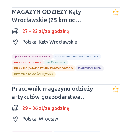
MAGAZYN ODZIEŻY Kąty
Wrocławskie (25 km od
Wrocławia)
27 – 33 zł/za godzinę
Polska, Kąty Wrocławskie
SZYBKIE ZGŁOSZENIE
PASZPORT BIOMETRYCZNY
PRACA OD TERAZ
WYŻYWIENIE
BRAK DOŚWIADCZENIA ZAWODOWEGO
Z MIESZKANIEM
BEZ ZNAJOMOŚCI JĘZYKA
Pracownik magazynu odzieży i
artykułów gospodarstwa
domowego
29 – 36 zł/za godzinę
Polska, Wrocław