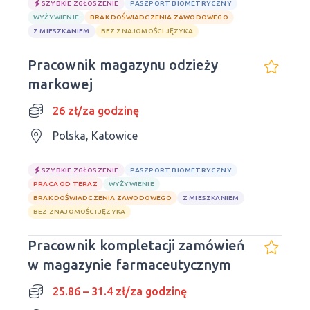
SZYBKIE ZGŁOSZENIE
PASZPORT BIOMETRYCZNY
WYŻYWIENIE
BRAK DOŚWIADCZENIA ZAWODOWEGO
Z MIESZKANIEM
BEZ ZNAJOMOŚCI JĘZYKA
Pracownik magazynu odzieży
markowej
26 zł/za godzinę
Polska, Katowice
SZYBKIE ZGŁOSZENIE
PASZPORT BIOMETRYCZNY
PRACA OD TERAZ
WYŻYWIENIE
BRAK DOŚWIADCZENIA ZAWODOWEGO
Z MIESZKANIEM
BEZ ZNAJOMOŚCI JĘZYKA
Pracownik kompletacji zamówień
w magazynie farmaceutycznym
25.86 – 31.4 zł/za godzinę