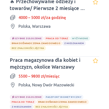
🔥 Przechowywanie odzieży i
towarów/ Pierwsze 2 miesiące w
hostelu - BEZPŁATNIE
4000 – 5000 zł/za godzinę
Polska, Warszawa
SZYBKIE ZGŁOSZENIE
PRACA OD TERAZ
WYŻYWIENIE
BRAK DOŚWIADCZENIA ZAWODOWEGO
Z MIESZKANIEM
BEZ ZNAJOMOŚCI JĘZYKA
Praca magazynowa dla kobiet i
mężczyzn, okolice Warszawy
5500 – 9800 zł/miesiąc
Polska, Nowy Dwór Mazowiecki
SZYBKIE ZGŁOSZENIE
PASZPORT BIOMETRYCZNY
PRACA OD TERAZ
BRAK DOŚWIADCZENIA ZAWODOWEGO
Z MIESZKANIEM
BEZ ZNAJOMOŚCI JĘZYKA