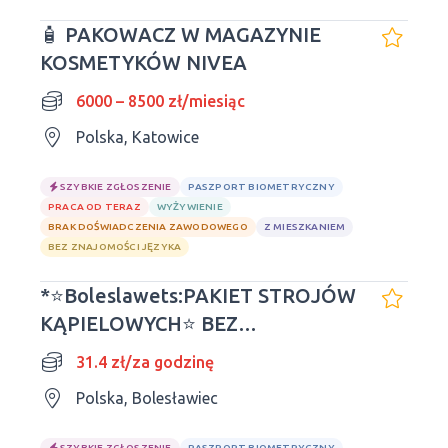
🧴 PAKOWACZ W MAGAZYNIE
KOSMETYKÓW NIVEA
6000 – 8500 zł/miesiąc
Polska, Katowice
SZYBKIE ZGŁOSZENIE
PASZPORT BIOMETRYCZNY
PRACA OD TERAZ
WYŻYWIENIE
BRAK DOŚWIADCZENIA ZAWODOWEGO
Z MIESZKANIEM
BEZ ZNAJOMOŚCI JĘZYKA
*⭐️Boleslawets:PAKIET STROJÓW
KĄPIELOWYCH⭐️ BEZ
NOCLEGÓW*
31.4 zł/za godzinę
Polska, Bolesławiec
SZYBKIE ZGŁOSZENIE
PASZPORT BIOMETRYCZNY