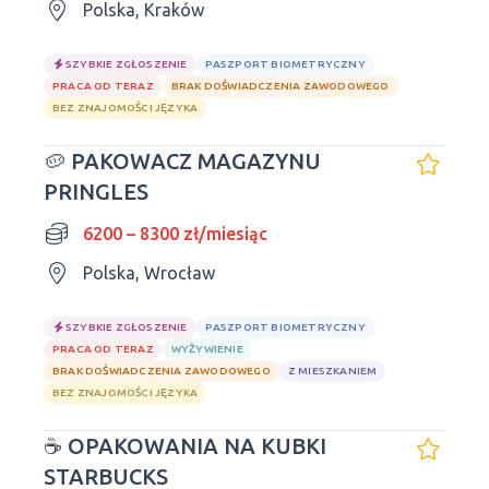
Polska, Kraków
SZYBKIE ZGŁOSZENIE
PASZPORT BIOMETRYCZNY
PRACA OD TERAZ
BRAK DOŚWIADCZENIA ZAWODOWEGO
BEZ ZNAJOMOŚCI JĘZYKA
🥔 PAKOWACZ MAGAZYNU
PRINGLES
6200 – 8300 zł/miesiąc
Polska, Wrocław
SZYBKIE ZGŁOSZENIE
PASZPORT BIOMETRYCZNY
PRACA OD TERAZ
WYŻYWIENIE
BRAK DOŚWIADCZENIA ZAWODOWEGO
Z MIESZKANIEM
BEZ ZNAJOMOŚCI JĘZYKA
☕ OPAKOWANIA NA KUBKI
STARBUCKS