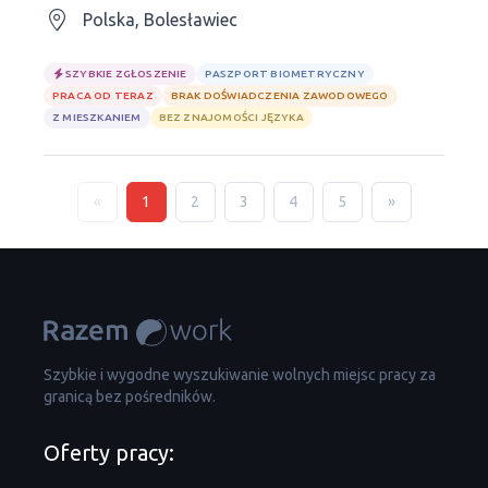
Polska, Bolesławiec
SZYBKIE ZGŁOSZENIE
PASZPORT BIOMETRYCZNY
PRACA OD TERAZ
BRAK DOŚWIADCZENIA ZAWODOWEGO
Z MIESZKANIEM
BEZ ZNAJOMOŚCI JĘZYKA
«
1
2
3
4
5
»
Szybkie i wygodne wyszukiwanie wolnych miejsc pracy za
granicą bez pośredników.
Oferty pracy: