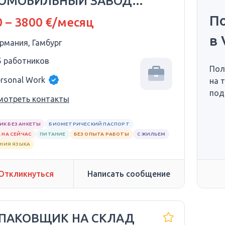
ОМОБИЛЬНЫЙ ЗАВОД
KSWAGEN
П
 – 3800 €/месяц
в 
ермания, Гамбург
5 работников
Пол
ersonal Work
на 
под
мотреть контакты
ИК БЕЗ АНКЕТЫ
БИОМЕТРИЧЕСКИЙ ПАСПОРТ
 НА СЕЙЧАС
ПИТАНИЕ
БЕЗ ОПЫТА РАБОТЫ
С ЖИЛЬЕМ
АНИЯ ЯЗЫКА
Откликнуться
Написать сообщение
УПАКОВЩИК НА СКЛАД