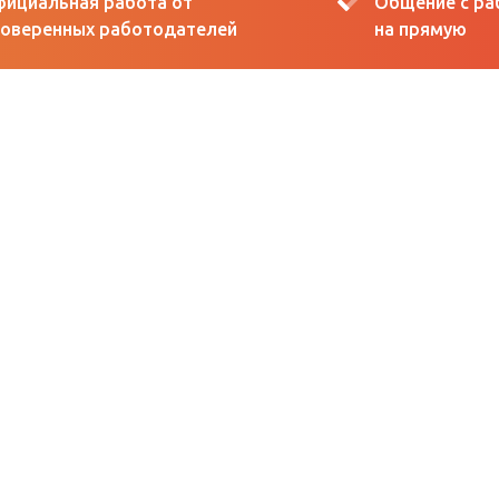
ициальная работа от
Общение с р
оверенных работодателей
на прямую