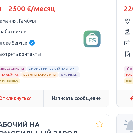
 – 2500 €/месяц
22
ермания, Гамбург
 работников
urope Service
мотреть контакты
ИК БЕЗ АНКЕТЫ
БИОМЕТРИЧЕСКИЙ ПАСПОРТ
О
 НА СЕЙЧАС
БЕЗ ОПЫТА РАБОТЫ
С ЖИЛЬЕМ
РАБ
АНИЯ ЯЗЫКА
БЕЗ
Откликнуться
Написать сообщение
РАБОЧИЙ НА