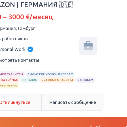
ZON | ГЕРМАНИЯ 🇩🇪
 – 3000 €/месяц
ермания, Гамбург
5 работников
ersonal Work
мотреть контакты
ИК БЕЗ АНКЕТЫ
БИОМЕТРИЧЕСКИЙ ПАСПОРТ
 НА СЕЙЧАС
ПИТАНИЕ
БЕЗ ОПЫТА РАБОТЫ
С ЖИЛЬЕМ
АНИЯ ЯЗЫКА
Откликнуться
Написать сообщение