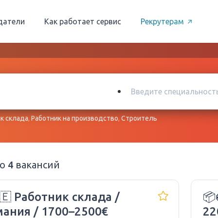
датели
Как работает сервис
Рекрутерам
к склада
,
Работник на производство
,
Строитель
но
4
вакансий
🇪 Работник склада /
📦
мания / 1700–2500€
22