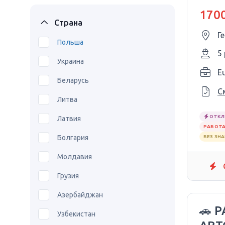
1700
Страна
Г
Польша
5
Украина
E
Беларусь
С
Литва
ОТКЛ
Латвия
РАБОТА
Болгария
БЕЗ ЗН
Молдавия
Грузия
Азербайджан
🚗 
Узбекистан