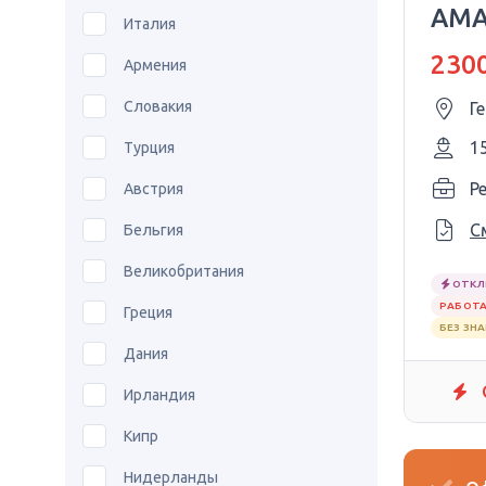
AMA
Италия
2300
Армения
Словакия
Г
1
Турция
P
Австрия
С
Бельгия
Великобритания
ОТКЛ
РАБОТА
Греция
БЕЗ ЗН
Дания
Ирландия
Кипр
Нидерланды