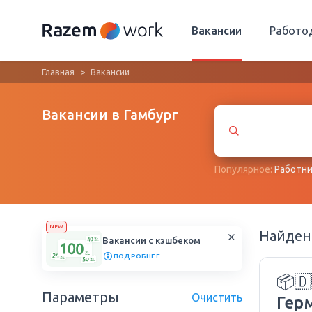
Вакансии
Работо
Главная
Вакансии
Вакансии в Гамбург
Популярное:
Работни
NEW
Найде
Вакансии с кэшбеком
ПОДРОБНЕЕ
📦🇩
Параметры
Очистить
Гер