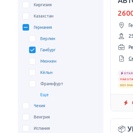
АВТ
Киргизия
VOL
2600
Казахстан
Г
Германия
2
Берлин
P
Гамбург
С
Мюнхен
Кёльн
ОТКЛ
РАБОТА
Франкфурт
БЕЗ ЗН
Еще
Чехия
Венгрия
📦 
Испания