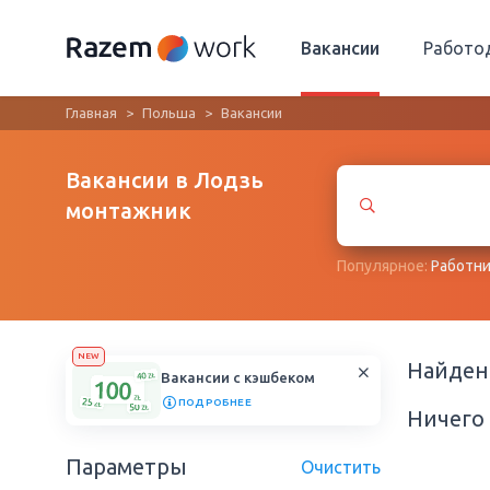
Вакансии
Работо
Главная
Польша
Вакансии
Вакансии в Лодзь
монтажник
Популярное:
Работни
NEW
Найде
Вакансии с кэшбеком
ПОДРОБНЕЕ
Ничего 
Параметры
Очистить