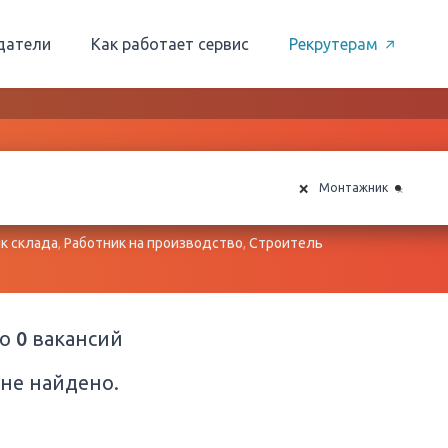
датели
Как работает сервис
Рекрутерам
×
×
Монтажник
к склада
,
Работник на производство
,
Строитель
но
0
вакансий
не найдено.