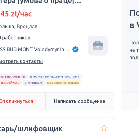
ера |умова о праце|
цлав + делегации
П
 45 zł/час
в 
ольша, Вроцлав
0 работников
Пол
VISS BUD MONT Volodymyr Ihnatenko
на 
под
мотреть контакты
ИК БЕЗ АНКЕТЫ
БИОМЕТРИЧЕСКИЙ ПАСПОРТ
 НА СЕЙЧАС
С ЖИЛЬЕМ
БЕЗ ЗНАНИЯ ЯЗЫКА
Откликнуться
Написать сообщение
сарь/шлифовщик