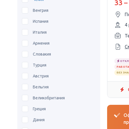
33 –
Венгрия
П
Испания
4
Италия
T
Армения
С
Словакия
ОТКЛ
Турция
РАБОТА
БЕЗ ЗН
Австрия
Бельгия
Великобритания
Греция
Оф
Дания
пр