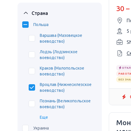
Сро
30 –
Страна
П
Польша
5
Варшава (Мазовецкое
воеводство)
SN
Лодзь (Лодзинское
С
воеводство)
Краков (Малопольское
ОТКЛ
воеводство)
РАБОТА
БЕЗ ЗН
Вроцлав (Нижнесилезское
воеводство)
Познань (Великопольское
воеводство)
Еще
Мон
Украина