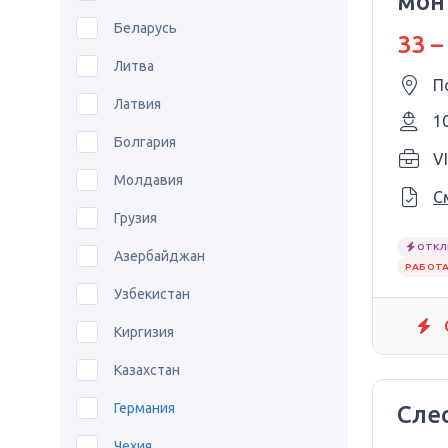
монт
Вро
Беларусь
33 –
Литва
П
Латвия
1
Болгария
Молдавия
С
Грузия
ОТКЛ
Азербайджан
РАБОТА
Узбекистан
Киргизия
Казахстан
Германия
Сле
Чехия