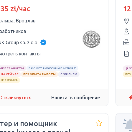
чно!
Ге
 35 zł/час
12
ольша, Вроцлав
 работников
K Group sp. z o.o.
мотреть контакты
ИК БЕЗ АНКЕТЫ
БИОМЕТРИЧЕСКИЙ ПАСПОРТ
О
 НА СЕЙЧАС
БЕЗ ОПЫТА РАБОТЫ
С ЖИЛЬЕМ
БЕЗ
АНИЯ ЯЗЫКА
Откликнуться
Написать сообщение
тер и помощник