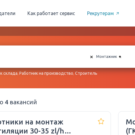
датели
Как работает сервис
Рекрутерам
×
×
Монтажник
к склада
,
Работник на производство
,
Строитель
но
4
вакансий
отники на монтаж
Мо
иляции 30-35 zl/h
(Г