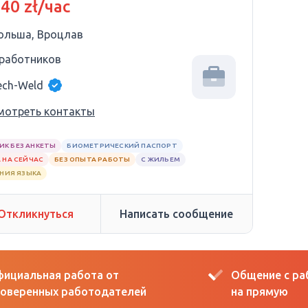
 40 zł/час
ольша, Вроцлав
 работников
ech-Weld
мотреть контакты
ИК БЕЗ АНКЕТЫ
БИОМЕТРИЧЕСКИЙ ПАСПОРТ
 НА СЕЙЧАС
БЕЗ ОПЫТА РАБОТЫ
С ЖИЛЬЕМ
АНИЯ ЯЗЫКА
Откликнуться
Написать сообщение
ициальная работа от
Общение с р
оверенных работодателей
на прямую