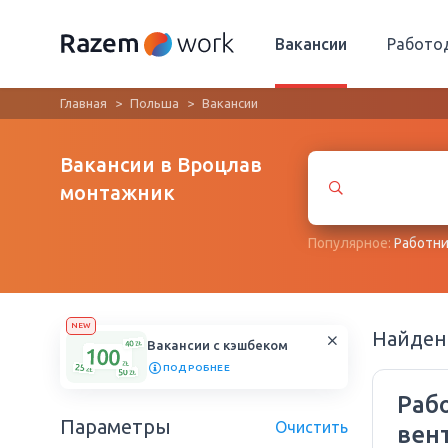
Вакансии
Работо
Главная
Польша
Вакансии
Вакансии в Вроцлав
монтажник
Популярное:
Работни
NEW
Найде
Вакансии с кэшбеком
ПОДРОБНЕЕ
Раб
Параметры
Очистить
вент