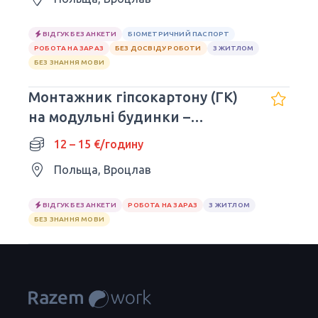
ВІДГУК БЕЗ АНКЕТИ
БІОМЕТРИЧНИЙ ПАСПОРТ
РОБОТА НА ЗАРАЗ
БЕЗ ДОСВІДУ РОБОТИ
З ЖИТЛОМ
БЕЗ ЗНАННЯ МОВИ
Монтажник гіпсокартону (ГК)
на модульні будинки –
Німеччина
12 – 15 €/годину
Польща, Вроцлав
ВІДГУК БЕЗ АНКЕТИ
РОБОТА НА ЗАРАЗ
З ЖИТЛОМ
БЕЗ ЗНАННЯ МОВИ