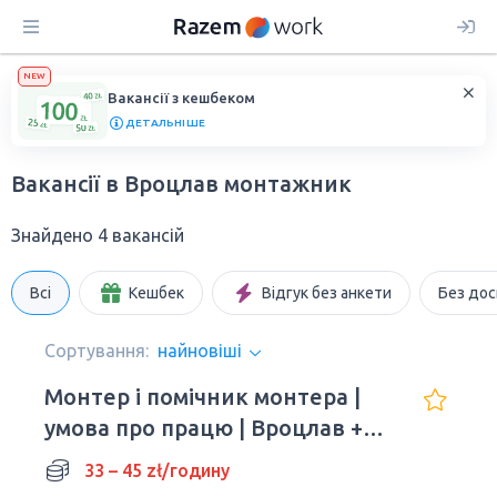
NEW
Вакансії з кешбеком
ДЕТАЛЬНІШЕ
Вакансії в Вроцлав монтажник
Знайдено 4 вакансій
Всі
Кешбек
Відгук без анкети
Без дос
Сортування:
найновіші
Монтер і помічник монтера |
умова про працю | Вроцлав +
делегації
33 – 45 zł/годину