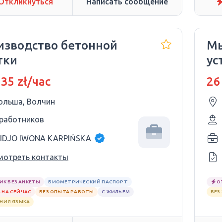
Откликнуться
Написать сообщение
изводство бетонной
Мы
тки
ус
си
 35 zł/час
26
ольша, Волчин
 работников
IDJO IWONA KARPIŃSKA
мотреть контакты
ИК БЕЗ АНКЕТЫ
БИОМЕТРИЧЕСКИЙ ПАСПОРТ
О
 НА СЕЙЧАС
БЕЗ ОПЫТА РАБОТЫ
С ЖИЛЬЕМ
БЕЗ
АНИЯ ЯЗЫКА