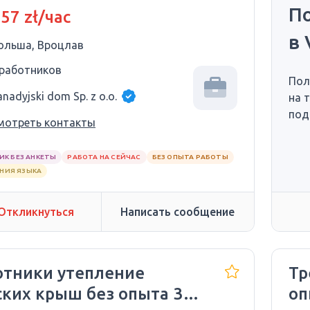
П
 57 zł/час
в 
ольша, Вроцлав
 работников
Пол
nadyjski dom Sp. z o.o.
на 
под
мотреть контакты
ИК БЕЗ АНКЕТЫ
РАБОТА НА СЕЙЧАС
БЕЗ ОПЫТА РАБОТЫ
АНИЯ ЯЗЫКА
Откликнуться
Написать сообщение
отники утепление
Тр
ких крыш без опыта 30
оп