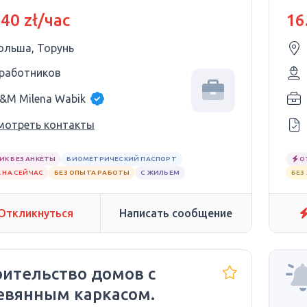
 40 zł/час
16
ольша, Торунь
 работников
&M Milena Wabik
мотреть контакты
ИК БЕЗ АНКЕТЫ
БИОМЕТРИЧЕСКИЙ ПАСПОРТ
О
 НА СЕЙЧАС
БЕЗ ОПЫТА РАБОТЫ
С ЖИЛЬЕМ
БЕЗ
Откликнуться
Написать сообщение
оительство домов с
евянным каркасом.