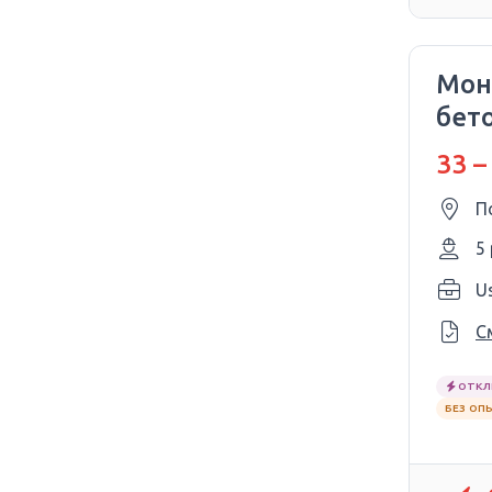
Мон
бет
33 –
П
5
U
С
ОТКЛ
БЕЗ ОП