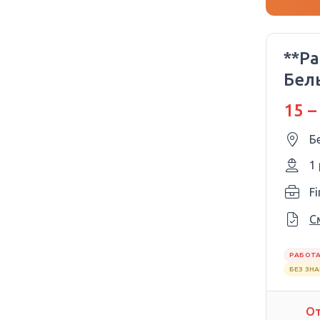
**Ра
Бель
15 –
Б
1
Fi
С
РАБОТА
БЕЗ ЗН
От