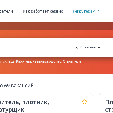
датели
Как работает сервис
Рекрутерам
×
×
Строитель
к склада
,
Работник на производство
,
Строитель
но
69
вакансий
оитель, плотник,
Пл
атурщик
ст