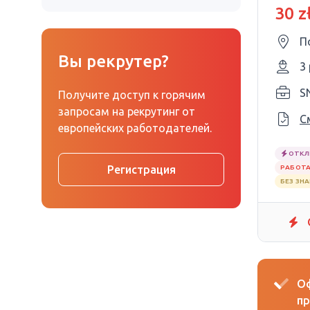
zl/h
30 z
П
Вы рекрутер?
3
SN
Получите доступ к горячим
запросам на рекрутинг от
С
европейских работодателей.
ОТКЛ
Регистрация
РАБОТА
БЕЗ ЗН
Оф
пр