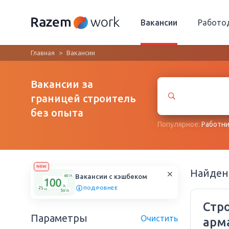
Вакансии
Работо
Главная
Вакансии
Вакансии за
границей строитель
без опыта
Популярное:
Работни
NEW
Найде
Вакансии с кэшбеком
ПОДРОБНЕЕ
Стр
Параметры
Очистить
арм