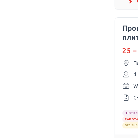
Про
пли
25 –
П
4
W
С
ОТКЛ
РАБОТА
БЕЗ ЗН