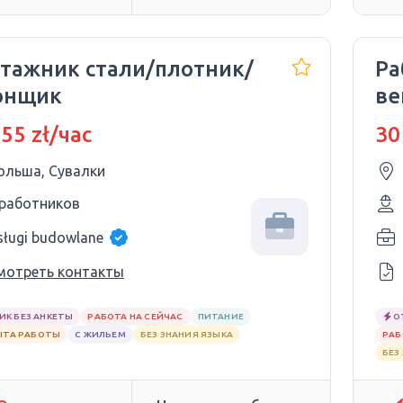
тажник стали/плотник/
Ра
онщик
ве
Ср
 55 zł/час
30
ольша, Сувалки
 работников
sługi budowlane
мотреть контакты
ИК БЕЗ АНКЕТЫ
РАБОТА НА СЕЙЧАС
ПИТАНИЕ
О
ЫТА РАБОТЫ
С ЖИЛЬЕМ
БЕЗ ЗНАНИЯ ЯЗЫКА
РАБ
БЕЗ