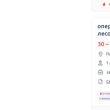
опе
лес
30 –
П
1
С
ОТКЛ
С ЖИЛЬ