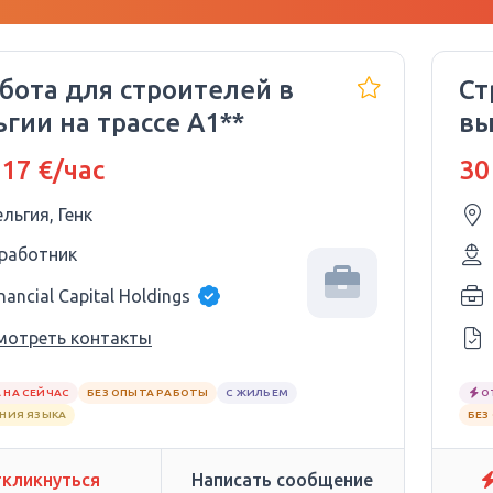
бота для строителей в
Ст
гии на трассе A1**
вы
 17 €/час
30
ельгия, Генк
 работник
nancial Capital Holdings
мотреть контакты
 НА СЕЙЧАС
БЕЗ ОПЫТА РАБОТЫ
С ЖИЛЬЕМ
О
АНИЯ ЯЗЫКА
БЕЗ
кликнуться
Написать сообщение