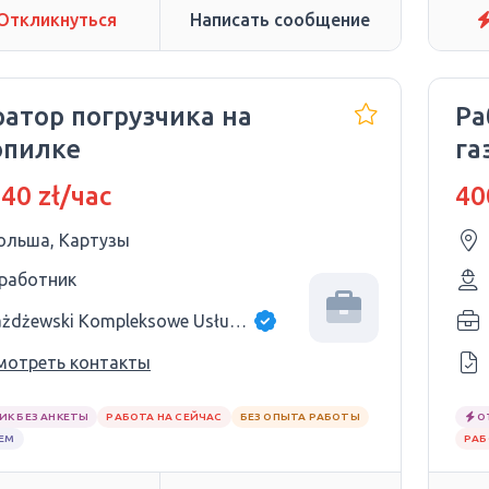
Откликнуться
Написать сообщение
ратор погрузчика на
Ра
опилке
га
со
 40 zł/час
40
ольша, Картузы
 работник
Jażdżewski Kompleksowe Usługi budowlane
мотреть контакты
ИК БЕЗ АНКЕТЫ
РАБОТА НА СЕЙЧАС
БЕЗ ОПЫТА РАБОТЫ
О
ЕМ
РАБ