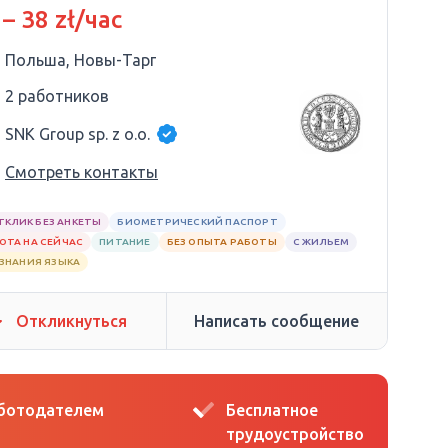
очно!
 – 38 zł/час
Польша, Новы-Тарг
2 работников
SNK Group sp. z o.o.
Смотреть контакты
ТКЛИК БЕЗ АНКЕТЫ
БИОМЕТРИЧЕСКИЙ ПАСПОРТ
ОТА НА СЕЙЧАС
ПИТАНИЕ
БЕЗ ОПЫТА РАБОТЫ
С ЖИЛЬЕМ
 ЗНАНИЯ ЯЗЫКА
Откликнуться
Написать сообщение
аботодателем
Бесплатное
трудоустройство