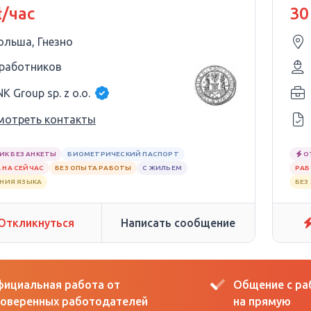
 (netto)!
Ср
ł/час
30
ольша, Гнезно
 работников
K Group sp. z o.o.
мотреть контакты
ИК БЕЗ АНКЕТЫ
БИОМЕТРИЧЕСКИЙ ПАСПОРТ
О
 НА СЕЙЧАС
БЕЗ ОПЫТА РАБОТЫ
С ЖИЛЬЕМ
РАБ
АНИЯ ЯЗЫКА
БЕЗ
Откликнуться
Написать сообщение
ициальная работа от
Общение с р
оверенных работодателей
на прямую