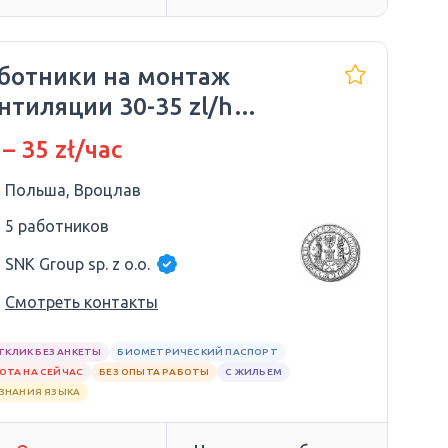
ботники на монтаж
нтиляции 30-35 zl/h
очно!
 – 35 zł/час
Польша, Вроцлав
5 работников
SNK Group sp. z o.o.
Смотреть контакты
ТКЛИК БЕЗ АНКЕТЫ
БИОМЕТРИЧЕСКИЙ ПАСПОРТ
ОТА НА СЕЙЧАС
БЕЗ ОПЫТА РАБОТЫ
С ЖИЛЬЕМ
 ЗНАНИЯ ЯЗЫКА