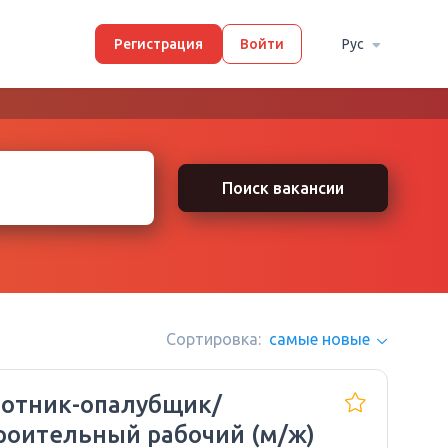
Регистрация
Войти
Рус
Поиск вакансии
Сортировка:
самые новые
отник-опалубщик/
роительный рабочий (м/ж)