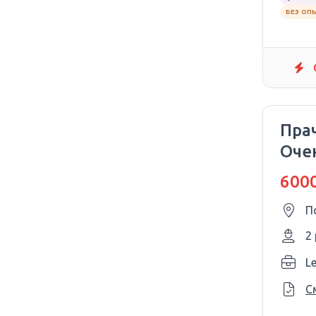
БЕЗ ОП
Прач
Оче
6000
П
2
L
С