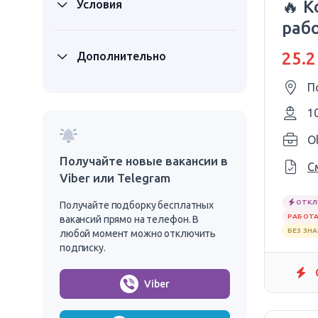
🔥 
Условия
раб
25.2
Дополнительно
П
1
Ol
Получайте новые вакансии в
С
Viber или Telegram
ОТКЛ
Получайте подборку бесплатных
РАБОТА
вакансий прямо на телефон. В
БЕЗ ЗН
любой момент можно отключить
подписку.
Viber