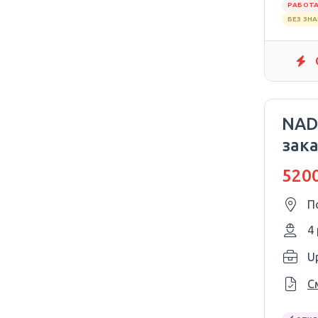
РАБОТА
БЕЗ ЗН
NAD
зака
5200
П
4
Up
С