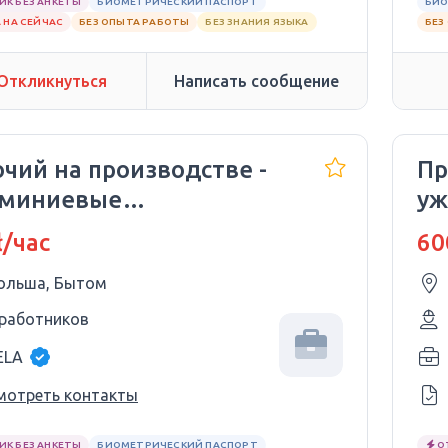
ИК БЕЗ АНКЕТЫ
БИОМЕТРИЧЕСКИЙ ПАСПОРТ
БИО
 НА СЕЙЧАС
БЕЗ ОПЫТА РАБОТЫ
БЕЗ ЗНАНИЯ ЯЗЫКА
БЕЗ
Откликнуться
Написать сообщение
чий на производстве -
Пр
миниевые
уж
клоочистители
ł/час
60
ольша, Бытом
 работников
ELA
мотреть контакты
ИК БЕЗ АНКЕТЫ
БИОМЕТРИЧЕСКИЙ ПАСПОРТ
О