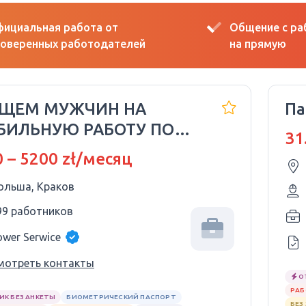
ициальная работа от
Общение с р
оверенных работодателей
на прямую
ИЩЕМ МУЖЧИН НА
Па
БИЛЬНУЮ РАБОТУ ПО
31
WA O PRACĘ! KRAKÓW
 – 5200 zł/месяц
ольша, Краков
99 работников
ower Serwice
мотреть контакты
О
РАБ
ИК БЕЗ АНКЕТЫ
БИОМЕТРИЧЕСКИЙ ПАСПОРТ
БЕЗ