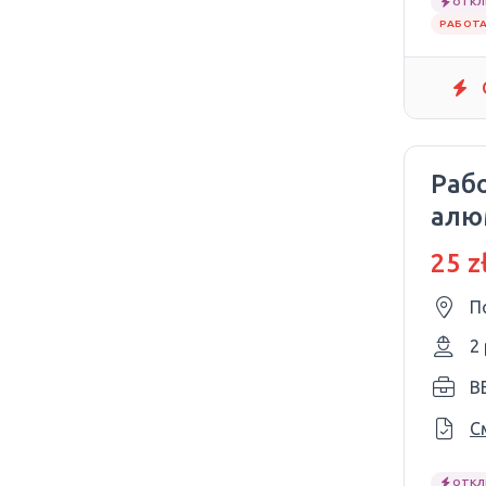
ОТКЛ
РАБОТА
Рабо
алю
сте
25 z
П
2
B
С
ОТКЛ