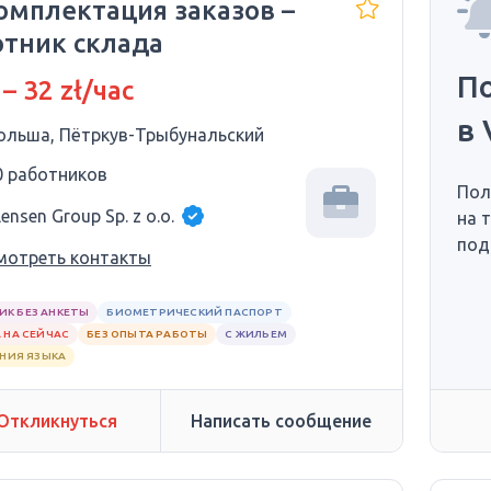
Комплектация заказов –
отник склада
П
 – 32 zł/час
в 
ольша, Пётркув-Трыбунальский
0 работников
Пол
ensen Group Sp. z o.o.
на 
под
мотреть контакты
ИК БЕЗ АНКЕТЫ
БИОМЕТРИЧЕСКИЙ ПАСПОРТ
 НА СЕЙЧАС
БЕЗ ОПЫТА РАБОТЫ
С ЖИЛЬЕМ
АНИЯ ЯЗЫКА
Откликнуться
Написать сообщение