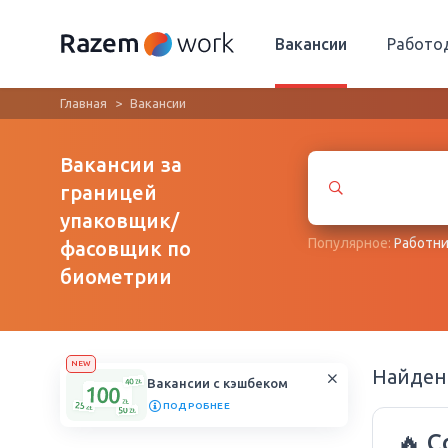
Вакансии
Работо
Главная
Вакансии
Вакансии за
границей
упаковщик/
Популярное:
Работни
фасовщик по
биометрии
NEW
Найде
Вакансии с кэшбеком
ПОДРОБНЕЕ
🔥 С