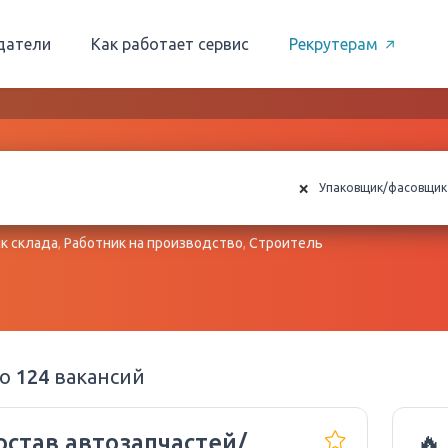
датели
Как работает сервис
Рекрутерам
×
Упаковщик/фасовщик
к склада
,
Работник на производство
,
Строитель
но
124
вакансий
остав автозапчастей/
🔥