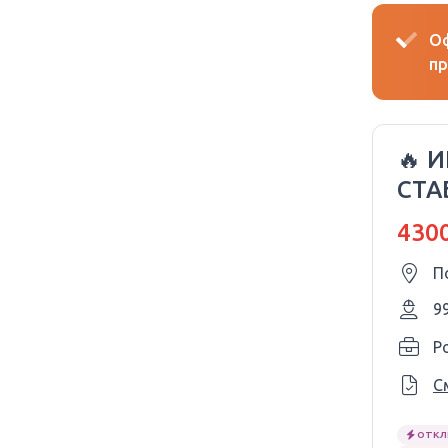
Оф
пр
🔥 
СТА
UMO
4300
П
9
P
С
ОТКЛ