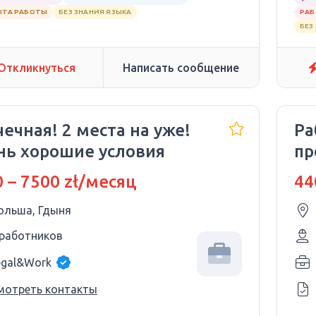
ЫТА РАБОТЫ
БЕЗ ЗНАНИЯ ЯЗЫКА
РАБ
БЕЗ
Откликнуться
Написать сообщение
ечная! 2 места на уже!
Ра
нь хорошие условия
пр
 – 7500 zł/месяц
44
ольша, Гдыня
 работников
egal&Work
мотреть контакты