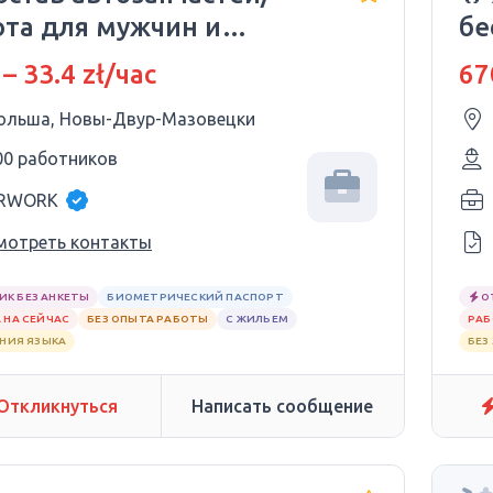
ота для мужчин и
бе
щин
и 
 – 33.4 zł/час
67
ольша, Новы-Двур-Мазовецки
00 работников
RWORK
мотреть контакты
ИК БЕЗ АНКЕТЫ
БИОМЕТРИЧЕСКИЙ ПАСПОРТ
О
 НА СЕЙЧАС
БЕЗ ОПЫТА РАБОТЫ
С ЖИЛЬЕМ
РАБ
АНИЯ ЯЗЫКА
БЕЗ
Откликнуться
Написать сообщение