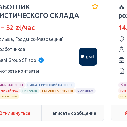
РАБОТНИК
🔥
ИСТИЧЕСКОГО СКЛАДА
ро
ук
 – 32 zł/час
14
ольша, Гродзиск-Мазовецкий
 работников
mani Group SP zoo
мотреть контакты
ИК БЕЗ АНКЕТЫ
БИОМЕТРИЧЕСКИЙ ПАСПОРТ
О
 НА СЕЙЧАС
ПИТАНИЕ
БЕЗ ОПЫТА РАБОТЫ
С ЖИЛЬЕМ
РАБ
АНИЯ ЯЗЫКА
БЕЗ
Откликнуться
Написать сообщение