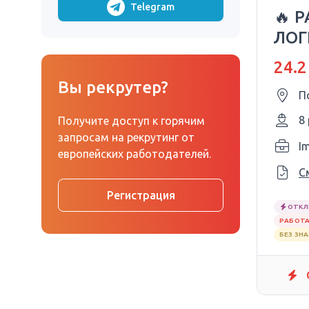
Telegram
🔥 
ЛОГ
24.2
Вы рекрутер?
П
8
Получите доступ к горячим
запросам на рекрутинг от
I
европейских работодателей.
С
Регистрация
ОТКЛ
РАБОТА
БЕЗ ЗН