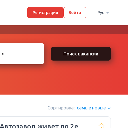
Регистрация
Войти
Рус
×
Поиск вакансии
Сортировка:
самые новые
 Автозавод живет по 2е,