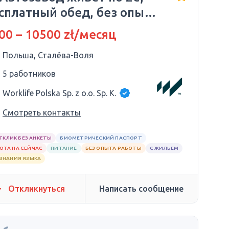
сплатный обед, без опыта
языка.
00 – 10500 zł/месяц
Польша, Сталёва-Воля
5 работников
Worklife Polska Sp. z o.o. Sp. K.
Смотреть контакты
ТКЛИК БЕЗ АНКЕТЫ
БИОМЕТРИЧЕСКИЙ ПАСПОРТ
ОТА НА СЕЙЧАС
ПИТАНИЕ
БЕЗ ОПЫТА РАБОТЫ
С ЖИЛЬЕМ
 ЗНАНИЯ ЯЗЫКА
Откликнуться
Написать сообщение