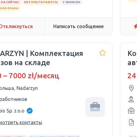
 НА СЕЙЧАС
БЕЗ ОПЫТА РАБОТЫ
С ЖИЛЬЕМ
АНИЯ ЯЗЫКА
Откликнуться
Написать сообщение
ARZYN | Комплектация
Ко
зов на складе
ав
 – 7000 zł/месяц
24
ольша, Nadarzyn
 работников
is Sp. z.o.o
мотреть контакты