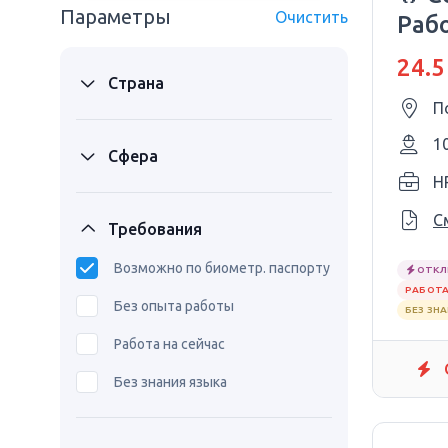
Параметры
Очистить
Раб
жен
24.5
Страна
П
1
Сфера
H
С
Требования
Возможно по биометр. паспорту
ОТКЛ
РАБОТА
Без опыта работы
БЕЗ ЗН
Работа на сейчас
Без знания языка