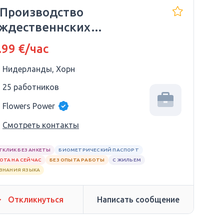
 Производство
ждественнских
рашений и икебан
.99 €/час
Нидерланды, Хорн
25 работников
Flowers Power
Смотреть контакты
ТКЛИК БЕЗ АНКЕТЫ
БИОМЕТРИЧЕСКИЙ ПАСПОРТ
ОТА НА СЕЙЧАС
БЕЗ ОПЫТА РАБОТЫ
С ЖИЛЬЕМ
 ЗНАНИЯ ЯЗЫКА
Откликнуться
Написать сообщение