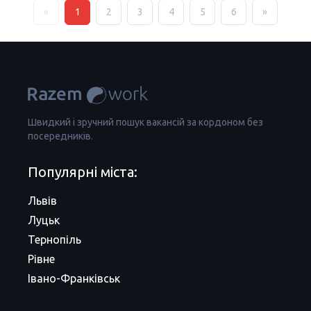
«
1
2
3
4
5
6
»
Швидкий і зручний пошук вакансій за кордоном без
посередників.
Популярні міста:
Львів
Луцьк
Тернопіль
Рівне
Івано-Франківськ