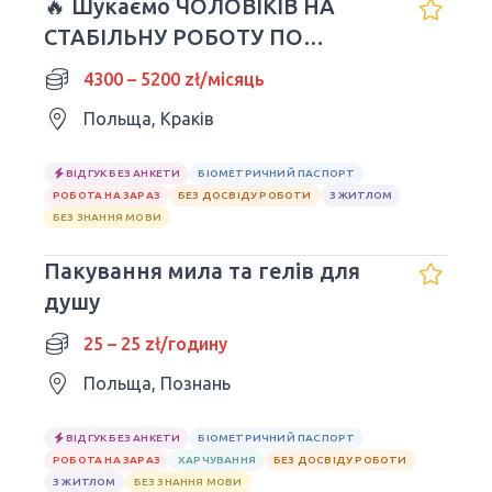
🔥 Шукаємо ЧОЛОВІКІВ НА
СТАБІЛЬНУ РОБОТУ ПО
UMOWA O PRACĘ! KRAKÓW
4300 – 5200 zł/місяць
Польща, Краків
ВІДГУК БЕЗ АНКЕТИ
БІОМЕТРИЧНИЙ ПАСПОРТ
РОБОТА НА ЗАРАЗ
БЕЗ ДОСВІДУ РОБОТИ
З ЖИТЛОМ
БЕЗ ЗНАННЯ МОВИ
Пакування мила та гелів для
душу
25 – 25 zł/годину
Польща, Познань
ВІДГУК БЕЗ АНКЕТИ
БІОМЕТРИЧНИЙ ПАСПОРТ
РОБОТА НА ЗАРАЗ
ХАРЧУВАННЯ
БЕЗ ДОСВІДУ РОБОТИ
З ЖИТЛОМ
БЕЗ ЗНАННЯ МОВИ