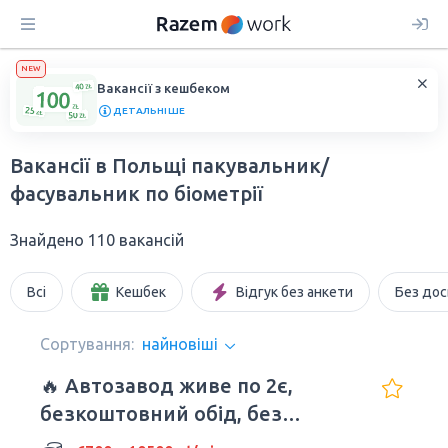
NEW
Вакансії з кешбеком
ДЕТАЛЬНІШЕ
Вакансії в Польщі пакувальник/
фасувальник по біометрії
Знайдено 110 вакансій
Всі
Кешбек
Відгук без анкети
Без дос
Сортування:
найновіші
🔥 Автозавод живе по 2є,
безкоштовний обід, без
досвіду та мови