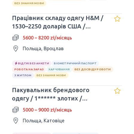
БЕЗ ЗНАННЯ МОВИ
Працівник складу одягу H&M /
1530–2250 доларів США /
Вроцлав
5600 – 8200 zł/місяць
Польща, Вроцлав
ВІДГУК БЕЗ АНКЕТИ
БІОМЕТРИЧНИЙ ПАСПОРТ
РОБОТА НА ЗАРАЗ
ХАРЧУВАННЯ
БЕЗ ДОСВІДУ РОБОТИ
З ЖИТЛОМ
БЕЗ ЗНАННЯ МОВИ
Пакувальник брендового
одягу / 1****** злотих /
Катовіце
5000 – 9000 zł/місяць
Польща, Катовіце