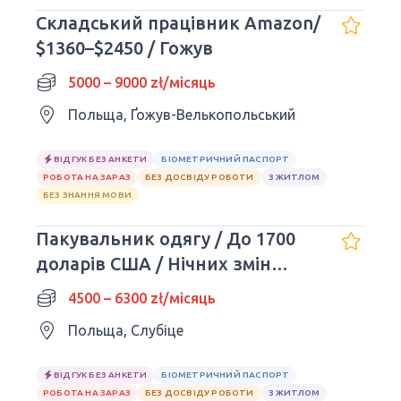
Складський працівник Amazon/
$1360–$2450 / Гожув
5000 – 9000 zł/місяць
Польща, Ґожув-Велькопольський
ВІДГУК БЕЗ АНКЕТИ
БІОМЕТРИЧНИЙ ПАСПОРТ
РОБОТА НА ЗАРАЗ
БЕЗ ДОСВІДУ РОБОТИ
З ЖИТЛОМ
БЕЗ ЗНАННЯ МОВИ
Пакувальник одягу / До 1700
доларів США / Нічних змін
немає
4500 – 6300 zł/місяць
Польща, Слубіце
ВІДГУК БЕЗ АНКЕТИ
БІОМЕТРИЧНИЙ ПАСПОРТ
РОБОТА НА ЗАРАЗ
БЕЗ ДОСВІДУ РОБОТИ
З ЖИТЛОМ