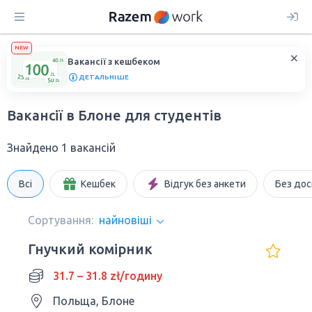
NEW
Вакансії з кешбеком
ДЕТАЛЬНІШЕ
Вакансії в Блоне для студентів
Знайдено 1 вакансій
Всі
Кешбек
Відгук без анкети
Без дос
Сортування:
найновіші
Гнучкий комірник
31.7 – 31.8 zł/годину
Польща, Блоне