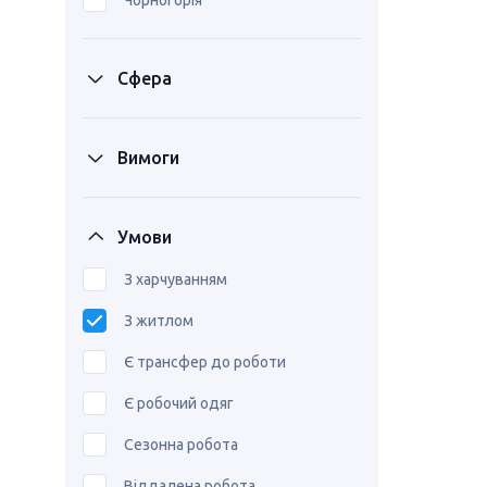
Чорногорія
Сфера
Вимоги
Умови
З харчуванням
З житлом
Є трансфер до роботи
Є робочий одяг
Сезонна робота
Віддалена робота