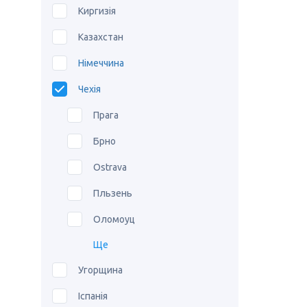
Киргизія
Казахстан
Німеччина
Чехія
Прага
Брно
Ostrava
Пльзень
Оломоуц
Ще
Угорщина
Іспанія