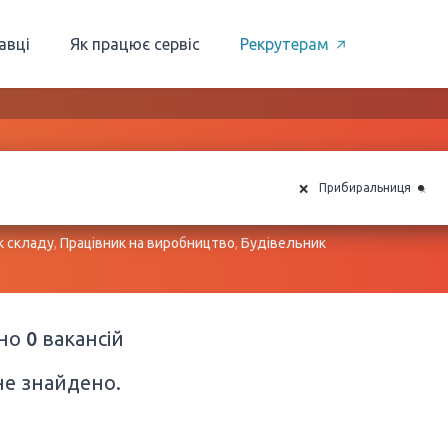
авці
Як працює сервіс
Рекрутерам
×
×
Прибиральниця
к складу
,
Працівник на виробництво
,
Будівельник
ено
0
вакансій
не знайдено.