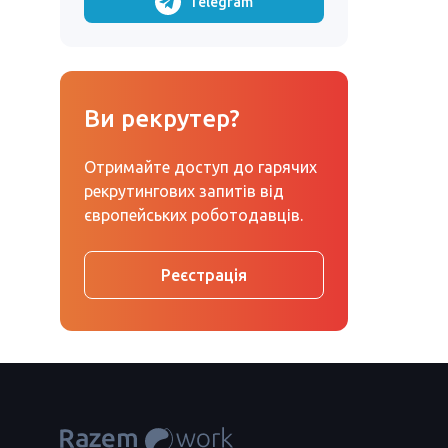
Telegram
Ви рекрутер?
Отримайте доступ до гарячих
рекрутингових запитів від
європейських роботодавців.
Реєстрація