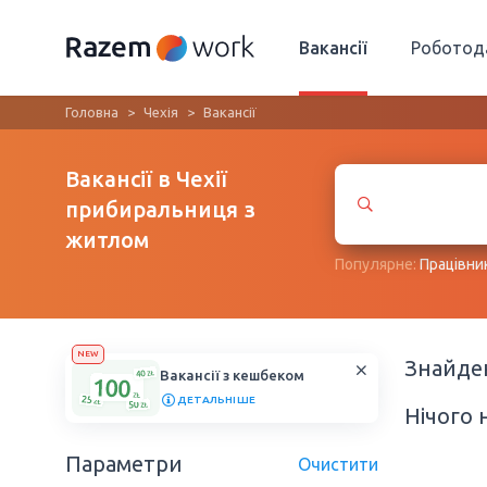
Вакансії
Роботод
Головна
Чехія
Вакансії
Вакансії в Чехії
прибиральниця з
житлом
Популярне:
Працівни
NEW
Знайд
Вакансії з кешбеком
ДЕТАЛЬНІШЕ
Нічого 
Параметри
Очистити