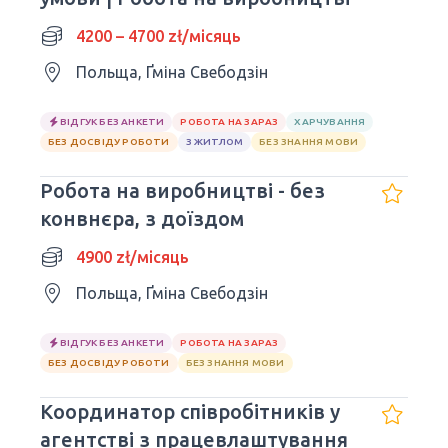
4200 – 4700 zł/місяць
Польща, Ґміна Свебодзін
ВІДГУК БЕЗ АНКЕТИ
РОБОТА НА ЗАРАЗ
ХАРЧУВАННЯ
БЕЗ ДОСВІДУ РОБОТИ
З ЖИТЛОМ
БЕЗ ЗНАННЯ МОВИ
Робота на виробництві - без
конвнєра, з доїздом
4900 zł/місяць
Польща, Ґміна Свебодзін
ВІДГУК БЕЗ АНКЕТИ
РОБОТА НА ЗАРАЗ
БЕЗ ДОСВІДУ РОБОТИ
БЕЗ ЗНАННЯ МОВИ
Координатор співробітників у
агентстві з працевлаштування