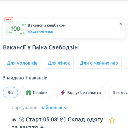
NEW
Вакансії з кешбеком
ДЕТАЛЬНІШЕ
Вакансії в Ґміна Свебодзін
Для чоловіків
Для жінок
Для сімейних пар
Знайдено 7 вакансій
Всі
Кешбек
Відгук без анкети
Без дос
Сортування:
найновіші
🔥 🚀 Старт 05.08! 📦 Склад одягу
та взуття 🔥