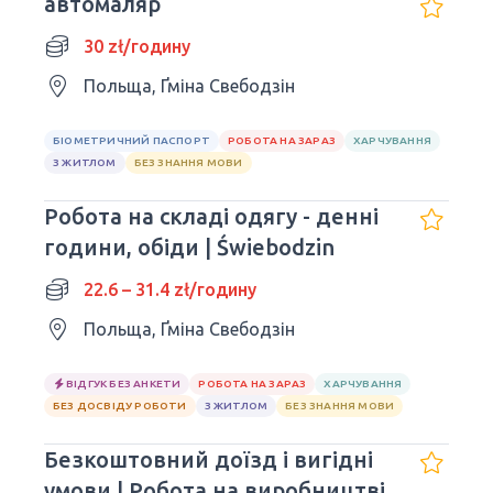
автомаляр
30 zł/годину
Польща, Ґміна Свебодзін
БІОМЕТРИЧНИЙ ПАСПОРТ
РОБОТА НА ЗАРАЗ
ХАРЧУВАННЯ
З ЖИТЛОМ
БЕЗ ЗНАННЯ МОВИ
Робота на складі одягу - денні
години, обіди | Świebodzin
22.6 – 31.4 zł/годину
Польща, Ґміна Свебодзін
ВІДГУК БЕЗ АНКЕТИ
РОБОТА НА ЗАРАЗ
ХАРЧУВАННЯ
БЕЗ ДОСВІДУ РОБОТИ
З ЖИТЛОМ
БЕЗ ЗНАННЯ МОВИ
Безкоштовний доїзд і вигідні
умови | Робота на виробництві