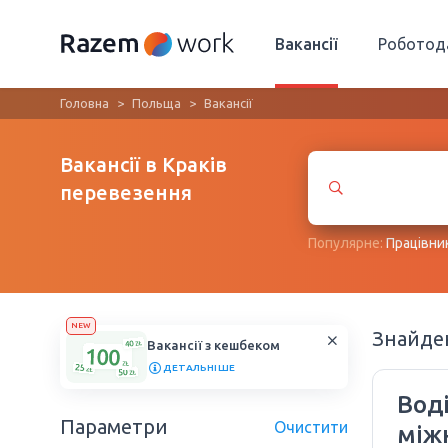
Вакансії
Роботод
Головна
Польща
Вакансії
Вакансії в Краків
перевезення
Популярне:
Працівни
NEW
Знайд
Вакансії з кешбеком
ДЕТАЛЬНІШЕ
Воді
Параметри
Очистити
між