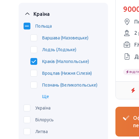
9000
Країна
П
Польща
2
Варшава (Мазовецьке)
F.
Лодзь (Лодзьке)
Д
Краків (Малопольське)
ВІДГУ
Вроцлав (Нижня Сілезія)
Познань (Великопольське)
Ще
Україна
Оф
Білорусь
пе
Литва