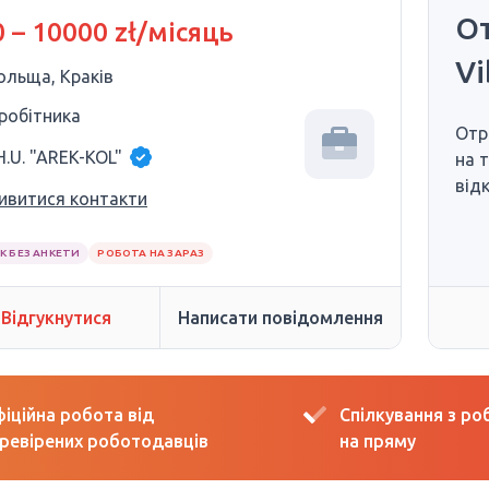
От
 – 10000 zł/місяць
Vi
ольща, Краків
 робітника
Отр
H.U. "AREK-KOL"
на 
від
ивитися контакти
К БЕЗ АНКЕТИ
РОБОТА НА ЗАРАЗ
Відгукнутися
Написати повідомлення
іційна робота від
Спілкування з р
ревірених роботодавців
на пряму