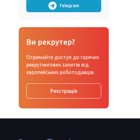
Telegram
Ви рекрутер?
Отримайте доступ до гарячих
рекрутингових запитів від
європейських роботодавців.
Реєстрація