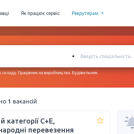
авці
Як працює сервіс
Рекрутерам
к складу
,
Працівник на виробництво
,
Будівельник
ено
1
вакансій
й категорії C+E,
народні перевезення