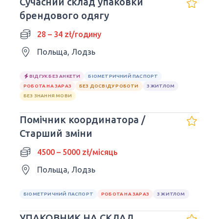
Сучасний склад упаковки
брендового одягу
28 – 34 zł/годину
Польща, Лодзь
ВІДГУК БЕЗ АНКЕТИ
БІОМЕТРИЧНИЙ ПАСПОРТ
РОБОТА НА ЗАРАЗ
БЕЗ ДОСВІДУ РОБОТИ
З ЖИТЛОМ
БЕЗ ЗНАННЯ МОВИ
Помічник координатора /
Старший зміни
4500 – 5000 zł/місяць
Польща, Лодзь
БІОМЕТРИЧНИЙ ПАСПОРТ
РОБОТА НА ЗАРАЗ
З ЖИТЛОМ
УПАКОВНИК НА СКЛАД