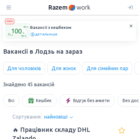
NEW
Вакансії з кешбеком
ДЕТАЛЬНІШЕ
Вакансії в Лодзь на зараз
Для чоловіків
Для жінок
Для сімейних пар
Знайдено 45 вакансій
Всі
Кешбек
Відгук без анкети
Без дос
Сортування:
найновіші
🔥 Працівник складу DHL
Zalando