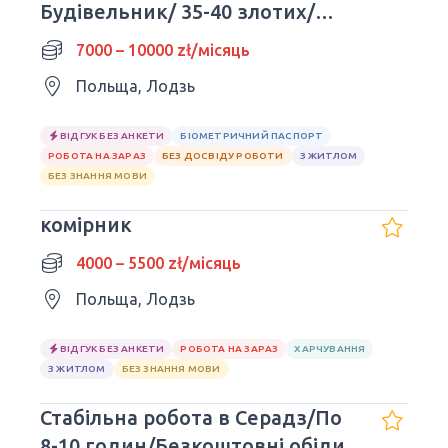
Будівельник/ 35-40 злотих/
година нетто
7000 – 10000 zł/місяць
Польща, Лодзь
ВІДГУК БЕЗ АНКЕТИ
БІОМЕТРИЧНИЙ ПАСПОРТ
РОБОТА НА ЗАРАЗ
БЕЗ ДОСВІДУ РОБОТИ
З ЖИТЛОМ
БЕЗ ЗНАННЯ МОВИ
комірник
4000 – 5500 zł/місяць
Польща, Лодзь
ВІДГУК БЕЗ АНКЕТИ
РОБОТА НА ЗАРАЗ
ХАРЧУВАННЯ
З ЖИТЛОМ
БЕЗ ЗНАННЯ МОВИ
Стабільна робота в Серадз/По
8-10 годин/Безкоштовні обіди