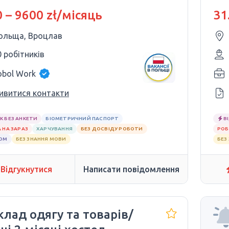
віду
 – 9600 zł/місяць
31
ольща, Вроцлав
0 робітників
obol Work
ивитися контакти
К БЕЗ АНКЕТИ
БІОМЕТРИЧНИЙ ПАСПОРТ
В
 НА ЗАРАЗ
ХАРЧУВАННЯ
БЕЗ ДОСВІДУ РОБОТИ
РОБ
ЛОМ
БЕЗ ЗНАННЯ МОВИ
БЕЗ
Відгукнутися
Написати повідомлення
клад одягу та товарів/