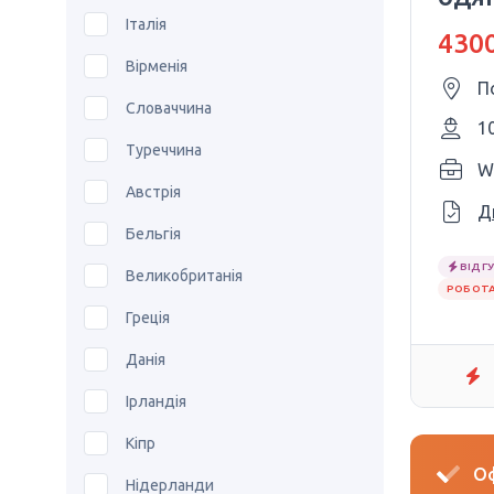
Італія
4300
Вірменія
П
Словаччина
1
Туреччина
W
Австрія
Д
Бельгія
ВІДГУ
Великобританія
РОБОТА
Греція
Данія
Ірландія
Кіпр
Оф
Нідерланди