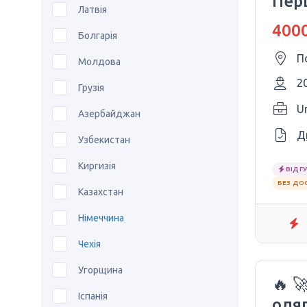
Перш
Латвія
БЕЗ
4000
Болгарія
П
Молдова
2
Грузія
Азербайджан
Д
Узбекистан
Киргизія
ВІДГУ
БЕЗ ДО
Казахстан
Німеччина
Чехія
Угорщина
🔥 
Іспанія
одяг