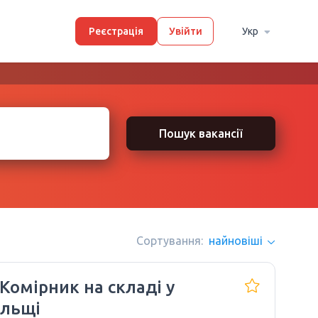
Реєстрація
Увійти
Укр
Пошук вакансії
Сортування:
найновіші
 Комірник на складі у
льщі