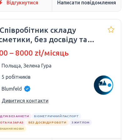
Відгукнутися
Написати повідомлення
 Співробітник складу
сметики, без досвіду та
ання мови
00 – 8000 zł/місяць
Польща, Зелена Гура
5 робітників
Blumfeld
Дивитися контакти
ІДГУК БЕЗ АНКЕТИ
БІОМЕТРИЧНИЙ ПАСПОРТ
ОТА НА ЗАРАЗ
БЕЗ ДОСВІДУ РОБОТИ
З ЖИТЛОМ
 ЗНАННЯ МОВИ