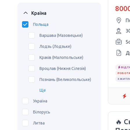
дос
8000
Країна
П
Польща
3
Варшава (Мазовецьке)
S
Лодзь (Лодзьке)
Д
Краків (Малопольське)
ВІДГУ
Вроцлав (Нижня Сілезія)
РОБОТА
Познань (Великопольське)
З ЖИТ
Ще
Україна
Білорусь
🔥 С
Литва