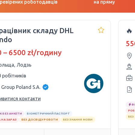
ревірених роботодавців
на пряму
Працівник складу DHL
🔥
ando
55
 – 6500 zł/годину
ольща, Лодзь
0 робітників
 Group Poland S.A.
ивитися контакти
В
РОБ
К БЕЗ АНКЕТИ
БІОМЕТРИЧНИЙ ПАСПОРТ
БЕЗ
 НА ЗАРАЗ
БЕЗ ДОСВІДУ РОБОТИ
БЕЗ ЗНАННЯ МОВИ