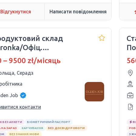
Відгукнутися
Написати повідомлення
родуктовий склад
Ст
ronka/Офіц.
По
цевлаштування
об
 – 9500 zł/місяць
56
ольща, Серадз
 робітника
lden Job
ивитися контакти
К БЕЗ АНКЕТИ
БІОМЕТРИЧНИЙ ПАСПОРТ
В
 НА ЗАРАЗ
ХАРЧУВАННЯ
БЕЗ ДОСВІДУ РОБОТИ
РОБ
ЛОМ
БЕЗ ЗНАННЯ МОВИ
З Ж