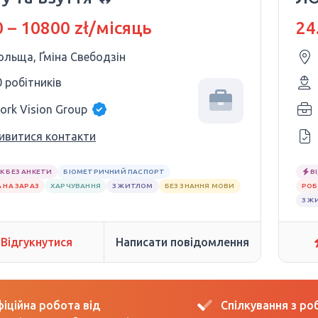
 – 10800 zł/місяць
24
ольща, Ґміна Свебодзін
0 робітників
ork Vision Group
ивитися контакти
К БЕЗ АНКЕТИ
БІОМЕТРИЧНИЙ ПАСПОРТ
В
 НА ЗАРАЗ
ХАРЧУВАННЯ
З ЖИТЛОМ
БЕЗ ЗНАННЯ МОВИ
РОБ
З Ж
Відгукнутися
Написати повідомлення
іційна робота від
Спілкування з р