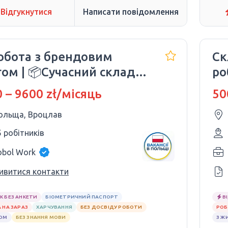
Відгукнутися
Написати повідомлення
Робота з брендовим
Ск
ом | 📦Сучасний склад
ро
IN
 – 9600 zł/місяць
50
ольща, Вроцлав
5 робітників
obol Work
ивитися контакти
К БЕЗ АНКЕТИ
БІОМЕТРИЧНИЙ ПАСПОРТ
В
 НА ЗАРАЗ
ХАРЧУВАННЯ
БЕЗ ДОСВІДУ РОБОТИ
РОБ
ЛОМ
БЕЗ ЗНАННЯ МОВИ
З Ж