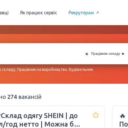
авці
Як працює сервіс
Рекрутерам
×
×
Працівник складу
к складу
,
Працівник на виробництво
,
Будівельник
ено
274
вакансій
Склад одягу SHEIN | до
🔥
л/год нетто | Можна без
По