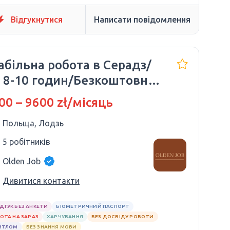
Відгукнутися
Написати повідомлення
абільна робота в Серадз/
 8-10 годин/Безкоштовні
іди
00 – 9600 zł/місяць
Польща, Лодзь
5 робітників
Olden Job
Дивитися контакти
ІДГУК БЕЗ АНКЕТИ
БІОМЕТРИЧНИЙ ПАСПОРТ
ОТА НА ЗАРАЗ
ХАРЧУВАННЯ
БЕЗ ДОСВІДУ РОБОТИ
ИТЛОМ
БЕЗ ЗНАННЯ МОВИ