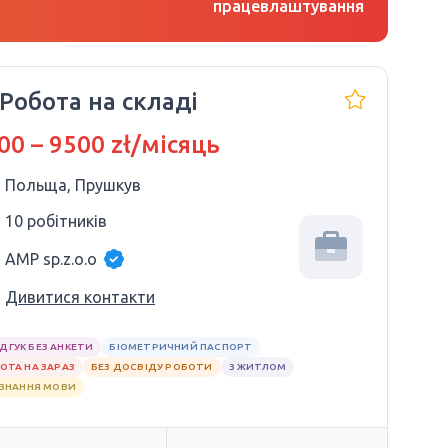
працевлаштування
 Робота на складі
00 – 9500 zł/місяць
Польща, Прушкув
10 робітників
AMP sp.z.o.o
Дивитися контакти
ІДГУК БЕЗ АНКЕТИ
БІОМЕТРИЧНИЙ ПАСПОРТ
ОТА НА ЗАРАЗ
БЕЗ ДОСВІДУ РОБОТИ
З ЖИТЛОМ
 ЗНАННЯ МОВИ