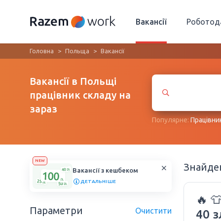
Вакансії
Роботод
Головна
Польща
Вакансії
Вакансії в Польщі
працівник складу на
зараз
Популярне:
Працівни
NEW
Знайд
Вакансії з кешбеком
ДЕТАЛЬНІШЕ
🔥 
Параметри
Очистити
40 з