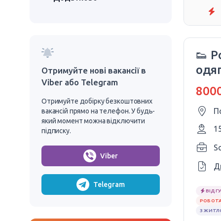
👟 
одяг
Отримуйте нові вакансії в
Viber або Telegram
SHE
8000
Отримуйте добірку безкоштовних
П
вакансій прямо на телефон. У будь-
який момент можна відключити
1
підписку.
S
Viber
Д
Telegram
ВІДГУ
РОБОТА
З ЖИТ