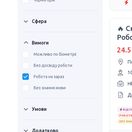
Чорногорія
Сфера
🔥 С
Робо
Вимоги
24.5
Можливо по біометрії
П
Без досвіду роботи
1
Робота на зараз
H
Без знання мови
Д
Умови
ВІДГУ
РОБОТА
БЕЗ ЗН
Додатково