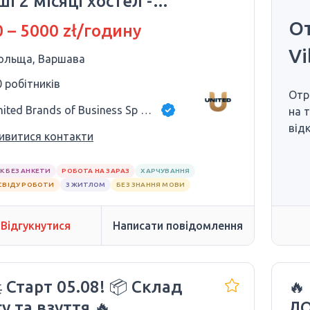
і 2 місяці хостел -
КОШТОВНІ
От
 – 5000 zł/годину
Vi
ольща, Варшава
0 робітників
Отр
United Brands of Business Sp z o.o
на 
від
ивитися контакти
К БЕЗ АНКЕТИ
РОБОТА НА ЗАРАЗ
ХАРЧУВАННЯ
СВІДУ РОБОТИ
З ЖИТЛОМ
БЕЗ ЗНАННЯ МОВИ
Відгукнутися
Написати повідомлення
 Старт 05.08! 📦 Склад
🔥
у та взуття 🔥
ЛО