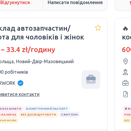
Відгукнутися
Написати повідомлення
клад автозапчастин/
🔥
та для чоловіків і жінок
ко
зн
 – 33.4 zł/годину
60
ольща, Новий-Двір-Мазовецький
00 робітників
RWORK
ивитися контакти
К БЕЗ АНКЕТИ
БІОМЕТРИЧНИЙ ПАСПОРТ
В
 НА ЗАРАЗ
БЕЗ ДОСВІДУ РОБОТИ
З ЖИТЛОМ
РОБ
АННЯ МОВИ
БЕЗ