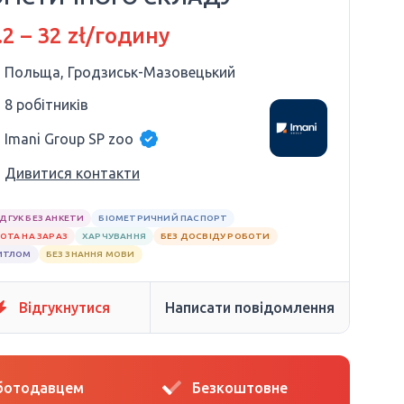
.2 – 32 zł/годину
Польща, Гродзиськ-Мазовецький
8 робітників
Imani Group SP zoo
Дивитися контакти
ІДГУК БЕЗ АНКЕТИ
БІОМЕТРИЧНИЙ ПАСПОРТ
ОТА НА ЗАРАЗ
ХАРЧУВАННЯ
БЕЗ ДОСВІДУ РОБОТИ
ИТЛОМ
БЕЗ ЗНАННЯ МОВИ
Відгукнутися
Написати повідомлення
оботодавцем
Безкоштовне