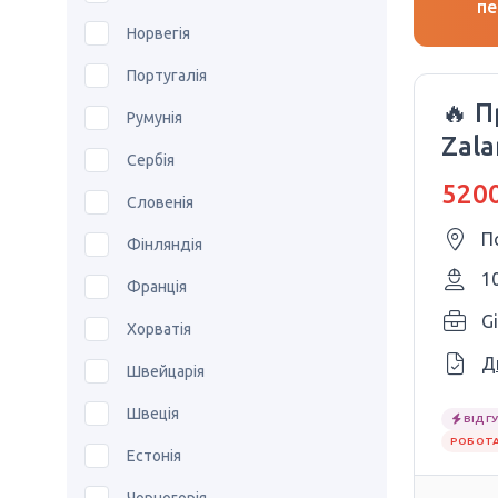
пе
Норвегія
Португалія
🔥 
Румунія
Zal
Сербія
5200
Словенія
П
Фінляндія
1
Франція
Gi
Хорватія
Д
Швейцарія
Швеція
ВІДГУ
РОБОТА
Естонія