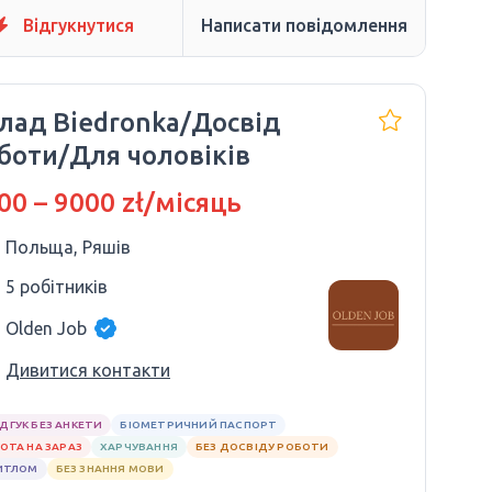
Відгукнутися
Написати повідомлення
лад Biedronka/Досвід
боти/Для чоловіків
00 – 9000 zł/місяць
Польща, Ряшів
5 робітників
Olden Job
Дивитися контакти
ІДГУК БЕЗ АНКЕТИ
БІОМЕТРИЧНИЙ ПАСПОРТ
ОТА НА ЗАРАЗ
ХАРЧУВАННЯ
БЕЗ ДОСВІДУ РОБОТИ
ИТЛОМ
БЕЗ ЗНАННЯ МОВИ