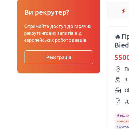
Ви рекрутер?
Отримайте доступ до гарячих
рекрутингових запитів від
🔥П
європейських роботодавців.
Bied
пра
5500
Реєстрація
П
3
O
Д
ВІДГУ
РОБОТА
З ЖИТ