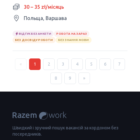
30 – 35 zł/місяць
Польща, Варшава
ВІДГУК БЕЗ АНКЕТИ
РОБОТА НА ЗАРАЗ
БЕЗ ДОСВІДУ РОБОТИ
БЕЗ ЗНАННЯ МОВИ
«
1
2
3
4
5
6
7
8
9
»
Швидкий і зручний пошук вакансій за кордоном без
посередників.