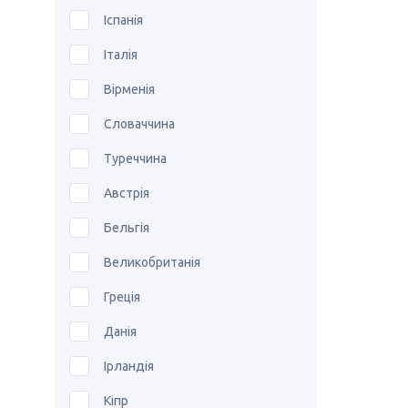
Іспанія
Італія
Вірменія
Словаччина
Туреччина
Австрія
Бельгія
Великобританія
Греція
Данія
Ірландія
Кіпр