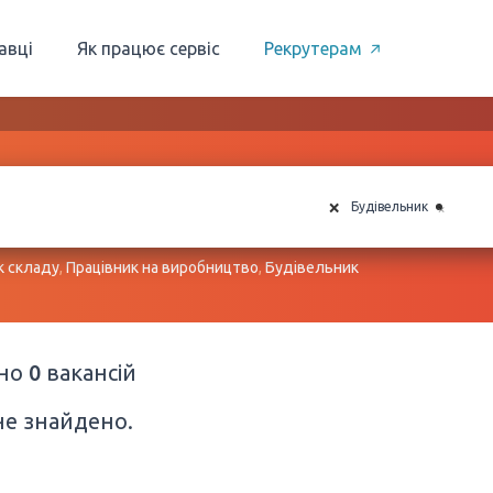
авці
Як працює сервіс
Рекрутерам
×
×
Будівельник
к складу
,
Працівник на виробництво
,
Будівельник
ено
0
вакансій
не знайдено.