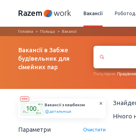
Вакансії
Роботод
Головна
Польща
Вакансії
Вакансії в Забже
будівельник для
сімейних пар
Популярне:
Працівни
NEW
Знайд
Вакансії з кешбеком
ДЕТАЛЬНІШЕ
Нічого 
Параметри
Очистити