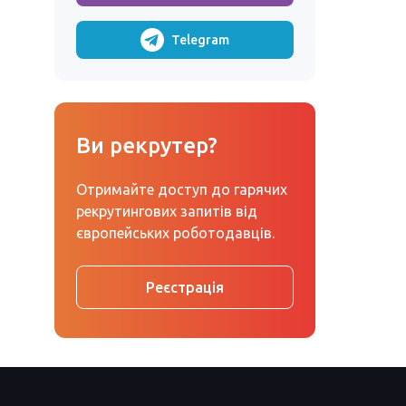
Telegram
Ви рекрутер?
Отримайте доступ до гарячих
рекрутингових запитів від
європейських роботодавців.
Реєстрація