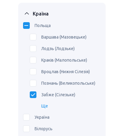
Країна
Польща
Варшава (Мазовецьке)
Лодзь (Лодзьке)
Краків (Малопольське)
Вроцлав (Нижня Сілезія)
Познань (Великопольське)
Забже (Сілезьке)
Ще
Україна
Білорусь