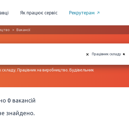
авці
Як працює сервіс
Рекрутерам
ництво
Вакансії
×
×
Працівник складу
к складу
,
Працівник на виробництво
,
Будівельник
ено
0
вакансій
не знайдено.