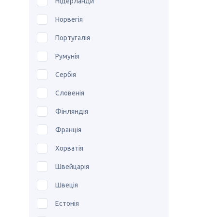
Нідерланди
Норвегія
Португалія
Румунія
Сербія
Словенія
Фінляндія
Франція
Хорватія
Швейцарія
Швеція
Естонія