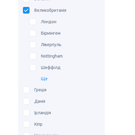
Великобританія
Лондон
Бірмінгем
Ліверпуль
Nottingham
Шеффілд
Ще
Греція
Данія
Ірландія
Кіпр