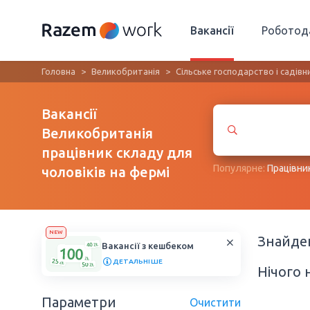
Вакансії
Роботод
Головна
Великобританія
Сільське господарство і садів
Вакансії
Великобританія
працівник складу для
Популярне:
Працівни
чоловіків на фермі
NEW
Знайд
Вакансії з кешбеком
ДЕТАЛЬНІШЕ
Нічого 
Параметри
Очистити