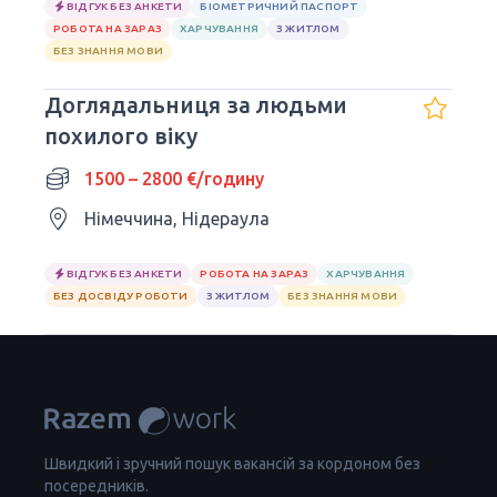
ВІДГУК БЕЗ АНКЕТИ
БІОМЕТРИЧНИЙ ПАСПОРТ
РОБОТА НА ЗАРАЗ
ХАРЧУВАННЯ
З ЖИТЛОМ
БЕЗ ЗНАННЯ МОВИ
Доглядальниця за людьми
похилого віку
1500 – 2800 €/годину
Німеччина, Нідераула
ВІДГУК БЕЗ АНКЕТИ
РОБОТА НА ЗАРАЗ
ХАРЧУВАННЯ
БЕЗ ДОСВІДУ РОБОТИ
З ЖИТЛОМ
БЕЗ ЗНАННЯ МОВИ
Швидкий і зручний пошук вакансій за кордоном без
посередників.