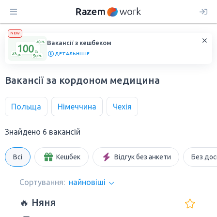
NEW
Вакансії з кешбеком
ДЕТАЛЬНІШЕ
Вакансії за кордоном медицина
Польща
Німеччина
Чехія
Знайдено 6 вакансій
Всі
Кешбек
Відгук без анкети
Без дос
Сортування:
найновіші
🔥 Няня