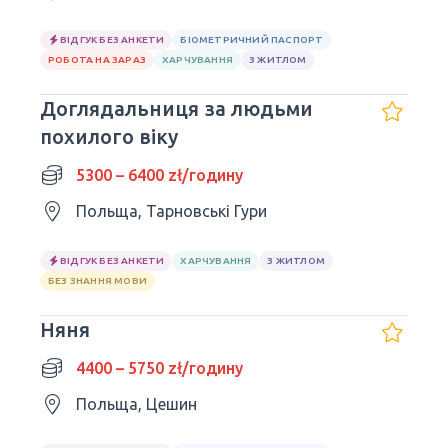
ВІДГУК БЕЗ АНКЕТИ
БІОМЕТРИЧНИЙ ПАСПОРТ
РОБОТА НА ЗАРАЗ
ХАРЧУВАННЯ
З ЖИТЛОМ
Доглядальниця за людьми
похилого віку
5300 – 6400 zł/годину
Польща, Тарновські Гури
ВІДГУК БЕЗ АНКЕТИ
ХАРЧУВАННЯ
З ЖИТЛОМ
БЕЗ ЗНАННЯ МОВИ
Няня
4400 – 5750 zł/годину
Польща, Цешин