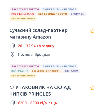
ВІДГУК БЕЗ АНКЕТИ
БІОМЕТРИЧНИЙ ПАСПОРТ
РОБОТА НА ЗАРАЗ
БЕЗ ДОСВІДУ РОБОТИ
З ЖИТЛОМ
БЕЗ ЗНАННЯ МОВИ
Сучасний склад-партнер
магазину Amazon
28 – 35.94 zł/годину
Польща, Вроцлав
ВІДГУК БЕЗ АНКЕТИ
БІОМЕТРИЧНИЙ ПАСПОРТ
ХАРЧУВАННЯ
БЕЗ ДОСВІДУ РОБОТИ
З ЖИТЛОМ
БЕЗ ЗНАННЯ МОВИ
🥔 УПАКОВНИК НА СКЛАД
ЧИПСІВ PRINGLES
6200 – 8300 zł/місяць