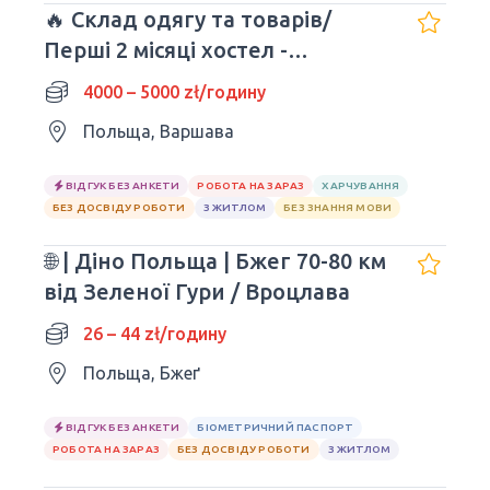
🔥 Склад одягу та товарів/
Перші 2 місяці хостел -
БЕЗКОШТОВНІ
4000 – 5000 zł/годину
Польща, Варшава
ВІДГУК БЕЗ АНКЕТИ
РОБОТА НА ЗАРАЗ
ХАРЧУВАННЯ
БЕЗ ДОСВІДУ РОБОТИ
З ЖИТЛОМ
БЕЗ ЗНАННЯ МОВИ
🌐 | Діно Польща | Бжег 70-80 км
від Зеленої Гури / Вроцлава
26 – 44 zł/годину
Польща, Бжеґ
ВІДГУК БЕЗ АНКЕТИ
БІОМЕТРИЧНИЙ ПАСПОРТ
РОБОТА НА ЗАРАЗ
БЕЗ ДОСВІДУ РОБОТИ
З ЖИТЛОМ