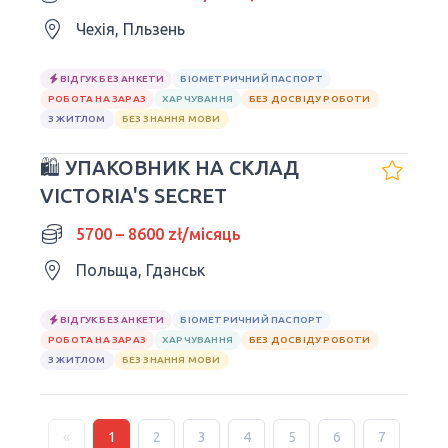
Чехія, Пльзень
ВІДГУК БЕЗ АНКЕТИ
БІОМЕТРИЧНИЙ ПАСПОРТ
РОБОТА НА ЗАРАЗ
ХАРЧУВАННЯ
БЕЗ ДОСВІДУ РОБОТИ
З ЖИТЛОМ
БЕЗ ЗНАННЯ МОВИ
🛍 УПАКОВНИК НА СКЛАД
VICTORIA'S SECRET
5700 – 8600 zł/місяць
Польща, Гданськ
ВІДГУК БЕЗ АНКЕТИ
БІОМЕТРИЧНИЙ ПАСПОРТ
РОБОТА НА ЗАРАЗ
ХАРЧУВАННЯ
БЕЗ ДОСВІДУ РОБОТИ
З ЖИТЛОМ
БЕЗ ЗНАННЯ МОВИ
«
1
2
3
4
5
6
7