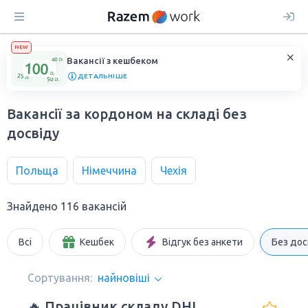
NEW
Вакансії з кешбеком
ДЕТАЛЬНІШЕ
Вакансії за кордоном на складі без
досвіду
Польща
Німеччина
Чехія
Знайдено 116 вакансій
Всі
Кешбек
Відгук без анкети
Без дос
Сортування:
найновіші
🔥 Працівник складу DHL