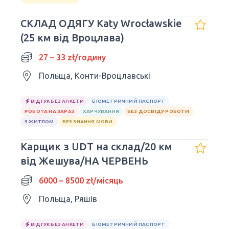
СКЛАД ОДЯГУ Katy Wrocławskie
(25 км від Вроцлава)
27 – 33 zł/годину
Польща, Конти-Вроцлавські
ВІДГУК БЕЗ АНКЕТИ
БІОМЕТРИЧНИЙ ПАСПОРТ
РОБОТА НА ЗАРАЗ
ХАРЧУВАННЯ
БЕЗ ДОСВІДУ РОБОТИ
З ЖИТЛОМ
БЕЗ ЗНАННЯ МОВИ
Карщик з UDT на склад/20 км
від Жешува/НА ЧЕРВЕНЬ
6000 – 8500 zł/місяць
Польща, Ряшів
ВІДГУК БЕЗ АНКЕТИ
БІОМЕТРИЧНИЙ ПАСПОРТ