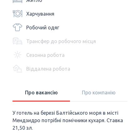
Житло
Харчування
Робочий одяг
Трансфер до робочого місця
Сезонна робота
Віддалена робота
Про вакансію
Про компанію
У готель на березі Балтійського моря в місті
Мендзидро потрібні помічники кухаря. Ставка
21,50 зл.