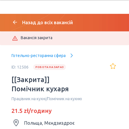
Назад до всіх вакансій
Вакансія закрита
Готельно-ресторанна сфера
ID: 12506
РОБОТА НА ЗАРАЗ
[[Закрита]]
Помічник кухаря
Працівник на кухні/Помічник на кухню
21.5 zł/годину
Польща, Мєндзиздроє