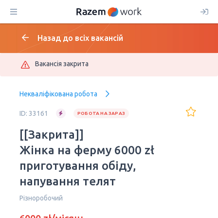
Назад до всіх вакансій
Вакансія закрита
Некваліфікована робота
ID: 33161
РОБОТА НА ЗАРАЗ
[[Закрита]]
Жінка на ферму 6000 zł
приготування обіду,
напування телят
Різноробочий