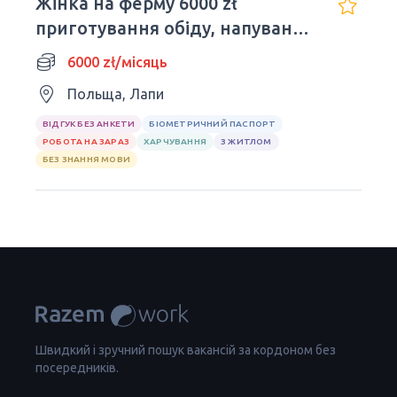
Жінка на ферму 6000 zł
приготування обіду, напування
телят
6000 zł/місяць
Польща, Лапи
ВІДГУК БЕЗ АНКЕТИ
БІОМЕТРИЧНИЙ ПАСПОРТ
РОБОТА НА ЗАРАЗ
ХАРЧУВАННЯ
З ЖИТЛОМ
БЕЗ ЗНАННЯ МОВИ
Швидкий і зручний пошук вакансій за кордоном без
посередників.