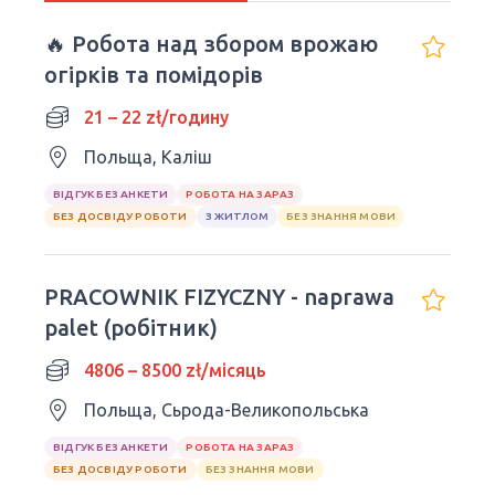
🔥 Робота над збором врожаю
огірків та помідорів
21 – 22 zł/годину
Польща, Каліш
ВІДГУК БЕЗ АНКЕТИ
РОБОТА НА ЗАРАЗ
БЕЗ ДОСВІДУ РОБОТИ
З ЖИТЛОМ
БЕЗ ЗНАННЯ МОВИ
PRACOWNIK FIZYCZNY - naprawa
palet (робітник)
4806 – 8500 zł/місяць
Польща, Сьрода-Великопольська
ВІДГУК БЕЗ АНКЕТИ
РОБОТА НА ЗАРАЗ
БЕЗ ДОСВІДУ РОБОТИ
БЕЗ ЗНАННЯ МОВИ