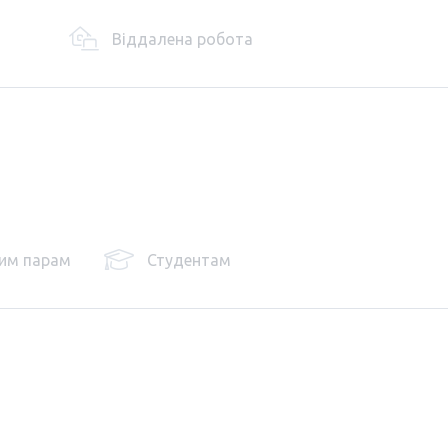
Віддалена робота
им парам
Студентам