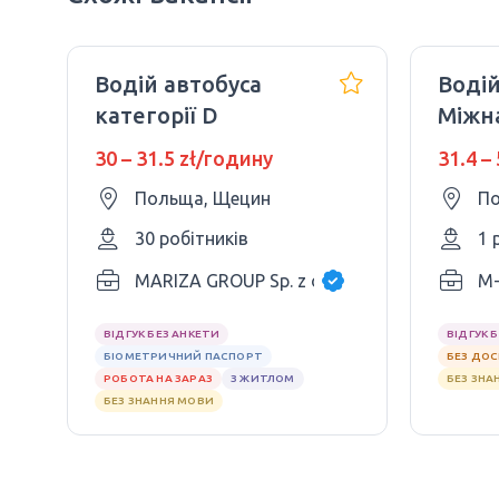
Водій автобуса
Водій
категорії D
Міжн
перев
30 – 31.5 zł/годину
31.4 –
злоти
Польща, Щецин
По
30 робітників
1 
MARIZA GROUP Sp. z o.o.
M-
ВІДГУК БЕЗ АНКЕТИ
ВІДГУК 
БІОМЕТРИЧНИЙ ПАСПОРТ
БЕЗ ДО
РОБОТА НА ЗАРАЗ
З ЖИТЛОМ
БЕЗ ЗНА
БЕЗ ЗНАННЯ МОВИ