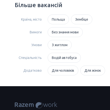
Більше вакансій
Країна, місто
Польща
Зембіце
Вимоги
Без знання мови
Умови
З житлом
Спеціальність
Водій автобуса
Додатково
Для чоловіків
Для жінок