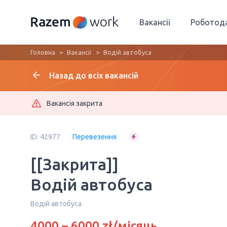
Вакансії
Роботод
Головна
Вакансії
Водій автобуса
Назад до всіх вакансій
Вакансія закрита
ID: 42977
Перевезення
[[Закрита]]
Водій автобуса
Водій автобуса
4000 – 6000 zł/місяць