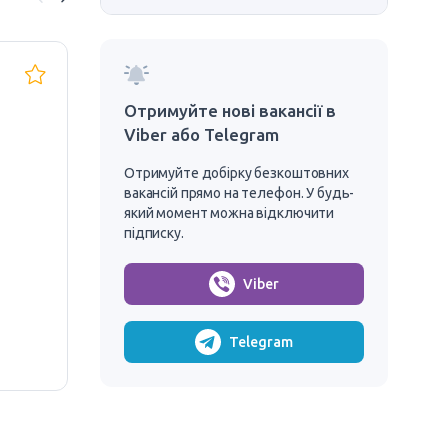
водій категорії D
Во
мі
Отримуйте нові вакансії в
30 zł/годину
Viber або Telegram
30 
Польща, Щецин
Отримуйте добірку безкоштовних
30 робітників
вакансій прямо на телефон. У будь-
який момент можна відключити
MindBusiness
підписку.
ВІДГУК БЕЗ АНКЕТИ
РОБОТА НА ЗАРАЗ
Viber
З ЖИТЛОМ
ВІД
З 
Telegram