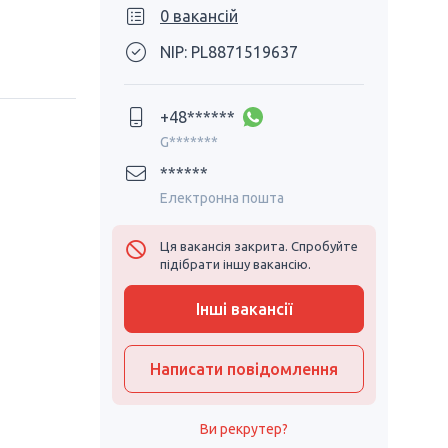
0 вакансій
NIP: PL8871519637
+48******
G*******
******
Електронна пошта
Ця вакансія закрита. Спробуйте
підібрати іншу вакансію.
Інші вакансії
Написати повідомлення
Ви рекрутер?