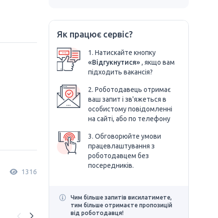
Як працює сервіс?
1. Натискайте кнопку
«Відгукнутися»
, якщо вам
підходить вакансія?
2. Роботодавець отримає
ваш запит і зв'яжеться в
особистому повідомленні
на сайті, або по телефону
3. Обговорюйте умови
працевлаштування з
роботодавцем без
посередників.
1316
Чим більше запитів висилатимете,
тим більше отримаєте пропозицій
від роботодавця!