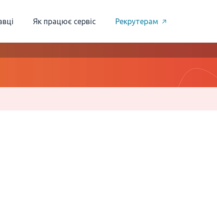
авці
Як працює сервіс
Рекрутерам