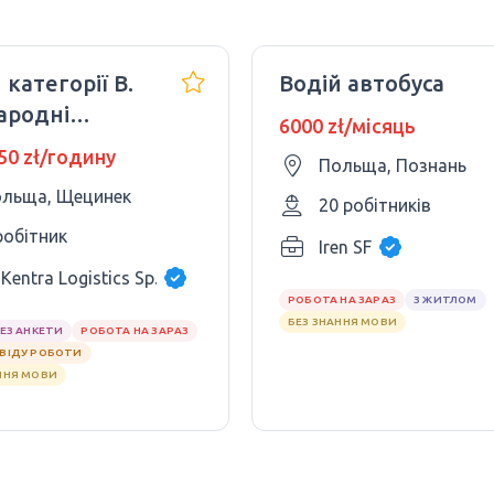
 категорії B.
Водій автобуса
ародні
6000 zł/місяць
езення. 350
 50 zł/годину
Польща, Познань
х на день.
льща, Щецинек
20 робітників
робітник
Iren SF
Kentra Logistics Sp. z o.o
РОБОТА НА ЗАРАЗ
З ЖИТЛОМ
БЕЗ ЗНАННЯ МОВИ
БЕЗ АНКЕТИ
РОБОТА НА ЗАРАЗ
СВІДУ РОБОТИ
ННЯ МОВИ