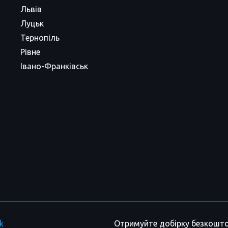
Львів
Луцьк
Тернопіль
Рівне
Івано-Франківськ
k
Отримуйте добірку безкошто