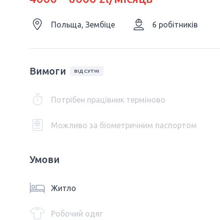
Польща, Зембіце
6 робітників
Вимоги
ВІДСУТНІ
Потрібен працівник терміново
Можливо за біометричним паспортом
Умови
Житло
Робочий одяг