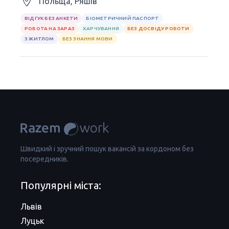
Польща, Ряшів
ВІДГУК БЕЗ АНКЕТИ
БІОМЕТРИЧНИЙ ПАСПОРТ
РОБОТА НА ЗАРАЗ
ХАРЧУВАННЯ
БЕЗ ДОСВІДУ РОБОТИ
З ЖИТЛОМ
БЕЗ ЗНАННЯ МОВИ
Швидкий і зручний пошук вакансій за кордоном без
посередників.
Популярні міста:
Львів
Луцьк