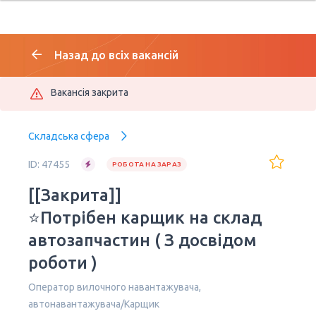
Назад до всіх вакансій
Вакансія закрита
Складська сфера
ID: 47455
РОБОТА НА ЗАРАЗ
[[Закрита]]
⭐Потрібен карщик на склад
автозапчастин ( З досвідом
роботи )
Оператор вилочного навантажувача,
автонавантажувача/Карщик