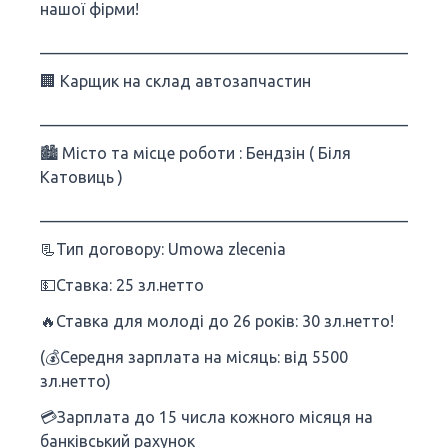
нашої фірми!
___________________________________________________
🏢 Карщик на склад автозапчастин
___________________________________________________
🏙 Місто та місце роботи : Бендзін ( Біля
Катовиць )
___________________________________________________
📃Тип договору: Umowa zlecenia
💵Ставка: 25 зл.нетто
🔥Ставка для молоді до 26 років: 30 зл.нетто!
(💰Середня зарплата на місяць: від 5500
зл.нетто)
💳Зарплата до 15 числа кожного місяця на
банківський рахунок