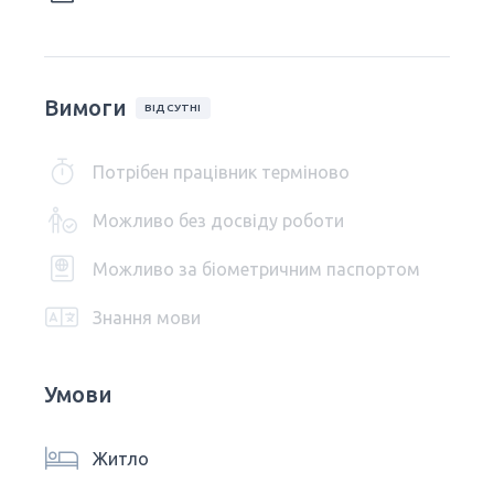
Вимоги
ВІДСУТНІ
Потрібен працівник терміново
Можливо без досвіду роботи
Можливо за біометричним паспортом
Знання мови
Умови
Житло