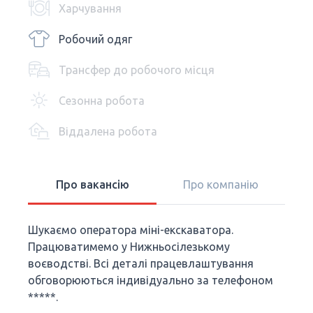
Харчування
Робочий одяг
Трансфер до робочого місця
Сезонна робота
Віддалена робота
Про вакансію
Про компанію
Шукаємо оператора міні-екскаватора.
Працюватимемо у Нижньосілезькому
воєводстві. Всі деталі працевлаштування
обговорюються індивідуально за телефоном
*****.