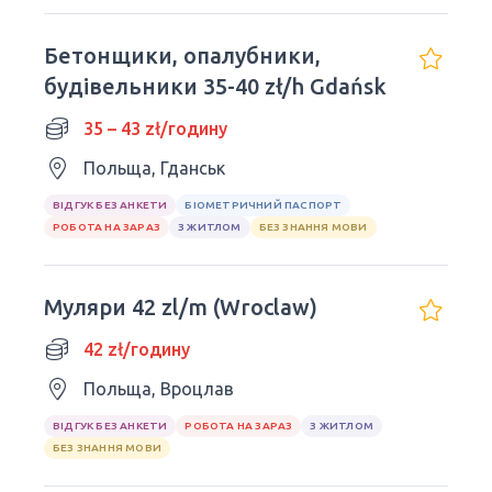
Бетонщики, опалубники,
будівельники 35-40 zł/h Gdańsk
35 – 43 zł/годину
Польща, Гданськ
ВІДГУК БЕЗ АНКЕТИ
БІОМЕТРИЧНИЙ ПАСПОРТ
РОБОТА НА ЗАРАЗ
З ЖИТЛОМ
БЕЗ ЗНАННЯ МОВИ
Муляри 42 zl/m (Wroclaw)
42 zł/годину
Польща, Вроцлав
ВІДГУК БЕЗ АНКЕТИ
РОБОТА НА ЗАРАЗ
З ЖИТЛОМ
БЕЗ ЗНАННЯ МОВИ