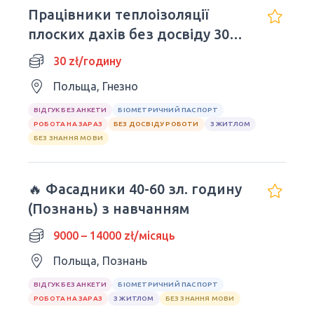
Працівники теплоізоляції
плоских дахів без досвіду 30
zl/h (netto)!
30 zł/годину
Польща, Гнезно
ВІДГУК БЕЗ АНКЕТИ
БІОМЕТРИЧНИЙ ПАСПОРТ
РОБОТА НА ЗАРАЗ
БЕЗ ДОСВІДУ РОБОТИ
З ЖИТЛОМ
БЕЗ ЗНАННЯ МОВИ
🔥 Фасадники 40-60 зл. годину
(Познань) з навчанням
9000 – 14000 zł/місяць
Польща, Познань
ВІДГУК БЕЗ АНКЕТИ
БІОМЕТРИЧНИЙ ПАСПОРТ
РОБОТА НА ЗАРАЗ
З ЖИТЛОМ
БЕЗ ЗНАННЯ МОВИ