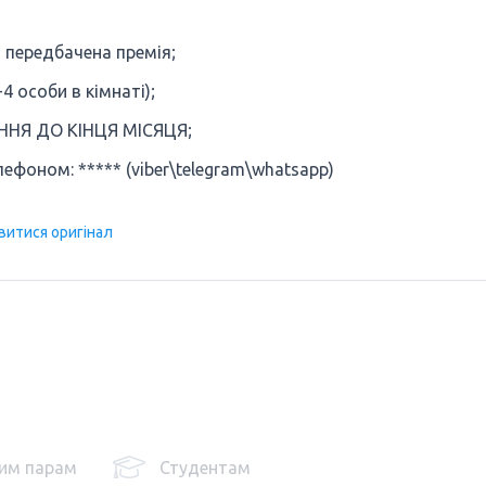
в передбачена премія;
4 особи в кімнаті);
ННЯ ДО КІНЦЯ МІСЯЦЯ;
фоном: ***** (viber\telegram\whatsapp)
витися оригінал
им парам
Студентам