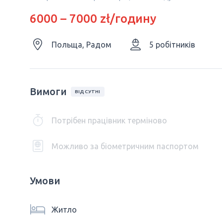
6000 – 7000 zł/годину
Польща, Радом
5 робітників
Вимоги
ВІДСУТНІ
Потрібен працівник терміново
Можливо за біометричним паспортом
Умови
Житло