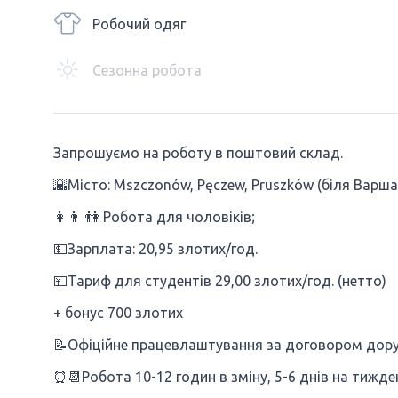
Робочий одяг
Сезонна робота
Запрошуємо на роботу в поштовий склад.
🌇Місто: Mszczonów, Pęczew, Pruszków (біля Варша
👩👨‍ 👫 Робота для чоловіків;
💵Зарплата: 20,95 злотих/год.
💴Тариф для студентів 29,00 злотих/год. (нетто)
+ бонус 700 злотих
📝Офіційне працевлаштування за договором дор
⏰📆Робота 10-12 годин в зміну, 5-6 днів на тижде