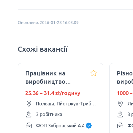
Оновлено: 2026-01-28 16:03:09
Схожі вакансії
Працівник на
Різн
виробництво
виро
готових салатів та
25.36 – 31.4 zł/годину
1000 –
супів
Польща, Пйотркув-Трибунальський
Ли
3 робітника
3 
ФОП Зубровський А.А.
ФО