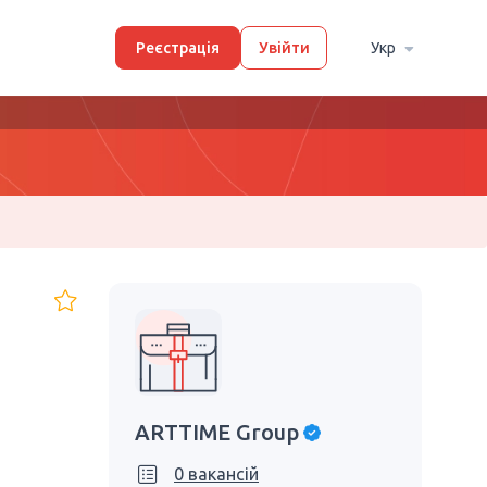
Реєстрація
Увійти
Укр
ARTTIME Group
0 вакансій