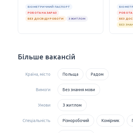
БІОМЕТРИЧНИЙ ПАСПОРТ
БІОМЕТ
РОБОТА НА ЗАРАЗ
РОБОТА 
БЕЗ ДОСВІДУ РОБОТИ
З ЖИТЛОМ
БЕЗ ДО
БЕЗ ЗНА
Більше вакансій
Країна, місто
Польща
Радом
Вимоги
Без знання мови
Умови
З житлом
Спеціальність
Різноробочий
Комірник