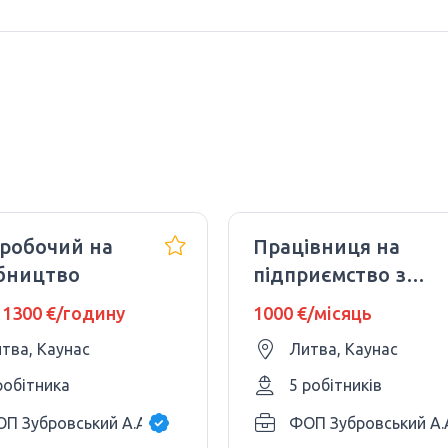
оробочий на
Працівниця на
бництво
підприємство з
виробництва
 1300 €/годину
1000 €/місяць
ниток
тва, Каунас
Литва, Каунас
робітника
5 робітників
П Зубровський А.А.
ФОП Зубровський А.