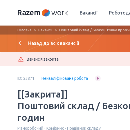
Вакансії
Роботод
Головна
Вакансії
Поштовий склад / Безкоштовне прожив
Назад до всіх вакансій
Вакансія закрита
ID: 55871
Некваліфікована робота
[[Закрита]]
Поштовий склад / Безко
годин
Різноробочий
Комірник
Працівник складу