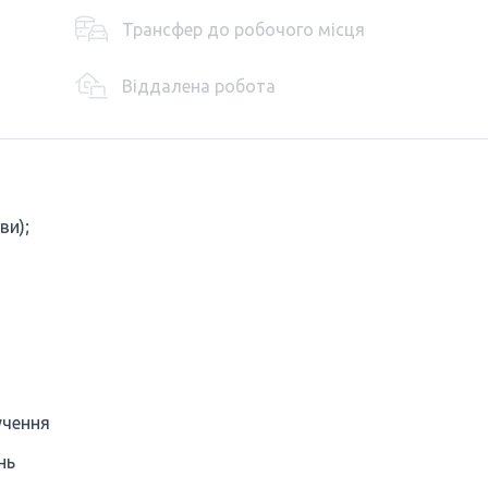
Трансфер до робочого місця
Віддалена робота
ви);
учення
нь