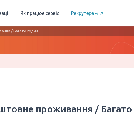
авці
Як працює сервіс
Рекрутерам
ання / Багато годин
штовне проживання / Багато