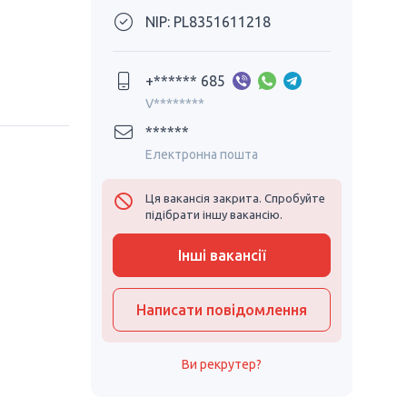
NIP: PL8351611218
+****** 685
V********
******
Електронна пошта
Ця вакансія закрита. Спробуйте
підібрати іншу вакансію.
Інші вакансії
Написати повідомлення
Ви рекрутер?