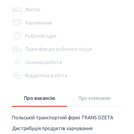
Житло
Харчування
Робочий одяг
Трансфер до робочого місця
Сезонна робота
Віддалена робота
Про вакансію
Про компанію
Польській транспортній фірмі TRANS DZETA
Дистрибуція продуктів харчування