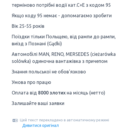
терміново потрібні водії кат.С+E з кодом 95
Якщо коду 95 немає - допомагаємо зробити
Вік 25-55 років
Поїздки тільки Польщею, від рампи до рампи,
виїзд з Познані (Gądki)
Автомобілі MAN, RENO, MERSEDES (cieżarówka
solówka) одиночна вантажівка з причепом
Знання польської не обов'язково
Умова про працю
Оплата від
8000 злотих
на місяць (нетто)
Залишайте ваші заявки
Цей текст перекладено в автоматичному режимі
Дивитися оригінал