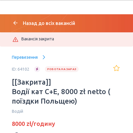
Назад до всіх вакансій
Вакансія закрита
Перевезення
ID: 64102
РОБОТА НА ЗАРАЗ
[[Закрита]]
Водiї кат С+E, 8000 zł netto (
поїздки Польщею)
Водій
8000 zł/годину