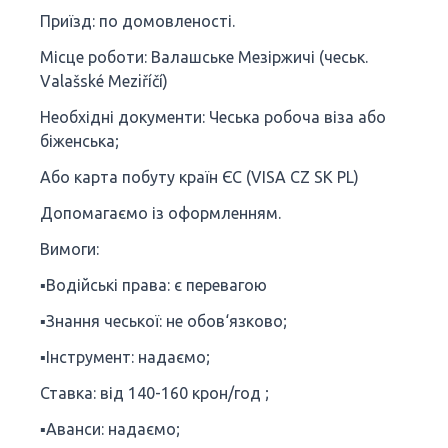
Приїзд: по домовленості.
Місце роботи: Валашське Мезіржичі (чеськ.
Valašské Meziříčí)
Необхідні документи: Чеська робоча віза або
біженська;
Або карта побуту країн ЄС (VISA CZ SK PL)
Допомагаємо із оформленням.
Вимоги:
▪️Водійські права: є перевагою
▪️Знання чеської: не обов‘язково;
▪️Інструмент: надаємо;
Ставка: від 140-160 крон/год ;
▪️Аванси: надаємо;