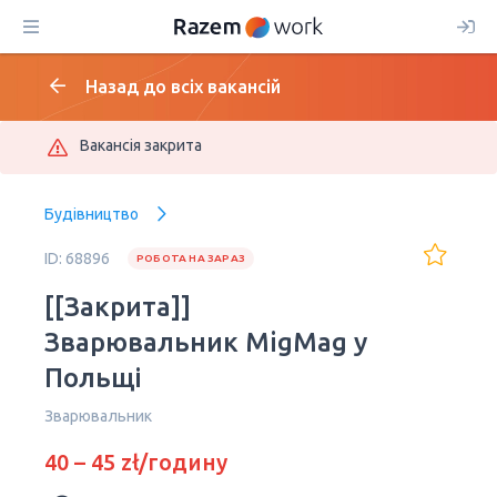
Назад до всіх вакансій
Вакансія закрита
Будівництво
ID: 68896
РОБОТА НА ЗАРАЗ
[[Закрита]]
Зварювальник MigMag у
Польщі
Зварювальник
40 – 45 zł/годину