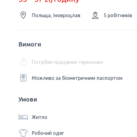
Польща, Іновроцлав
5 робітників
Вимоги
Потрібен працівник терміново
Можливо за біометричним паспортом
Умови
Житло
Робочий одяг