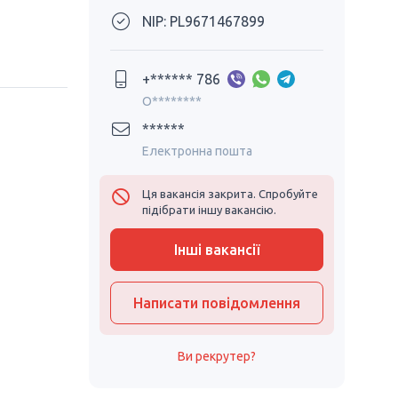
NIP: PL9671467899
+****** 786
O********
******
Електронна пошта
Ця вакансія закрита. Спробуйте
підібрати іншу вакансію.
Інші вакансії
Написати повідомлення
Ви рекрутер?