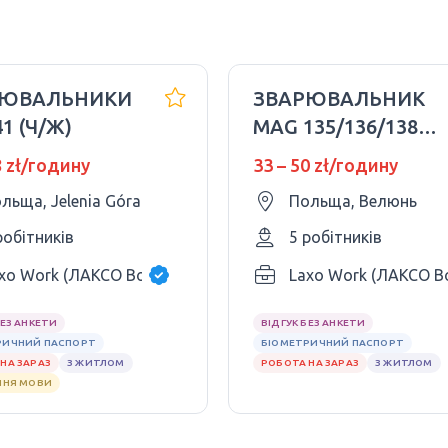
РЮВАЛЬНИКИ
ЗВАРЮВАЛЬНИК
41 (Ч/Ж)
MAG 135/136/138
(ч/ж)
8 zł/годину
33 – 50 zł/годину
льща, Jelenia Góra
Польща, Велюнь
робітників
5 робітників
xo Work (ЛАКСО Ворк)
Laxo Work (ЛАКСО В
БЕЗ АНКЕТИ
ВІДГУК БЕЗ АНКЕТИ
РИЧНИЙ ПАСПОРТ
БІОМЕТРИЧНИЙ ПАСПОРТ
НА ЗАРАЗ
З ЖИТЛОМ
РОБОТА НА ЗАРАЗ
З ЖИТЛОМ
ННЯ МОВИ