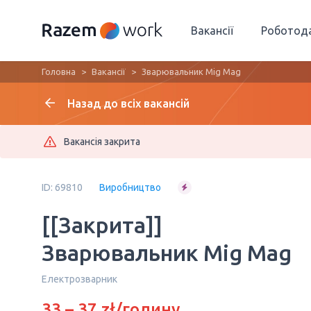
Вакансії
Роботод
Головна
Вакансії
Зварювальник Mig Mag
Назад до всіх вакансій
Вакансія закрита
ID: 69810
Виробництво
[[Закрита]]
Зварювальник Mig Mag
Електрозварник
33 – 37 zł/годину