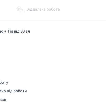
Віддалена робота
 + Tig від 33 зл
уботу
еко від роботи
авця