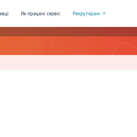
авці
Як працює сервіс
Рекрутерам