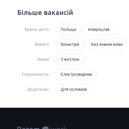
Більше вакансій
Країна, місто
Польща
Іновроцлав
Вимоги
Біометрія
Без знання мови
Умови
З житлом
Спеціальність
Електрозварник
Додатково
Для чоловіків