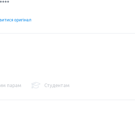
****
витися оригінал
им парам
Студентам