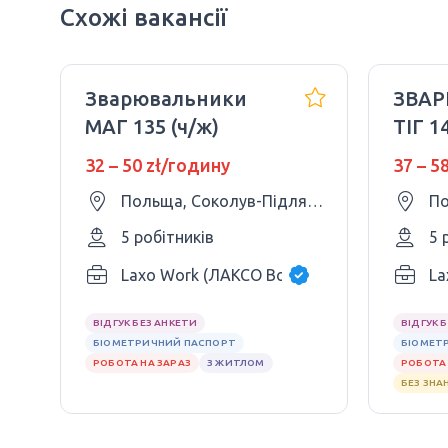
Схожі вакансії
Зварювальники
ЗВА
МАГ 135 (ч/ж)
ТІГ 1
32 – 50 zł/годину
37 – 5
Польща, Соколув-Підляський
По
5 робітників
5 
Laxo Work (ЛАКСО Ворк)
La
ВІДГУК БЕЗ АНКЕТИ
ВІДГУК 
БІОМЕТРИЧНИЙ ПАСПОРТ
БІОМЕТ
РОБОТА НА ЗАРАЗ
З ЖИТЛОМ
РОБОТА 
БЕЗ ЗНА