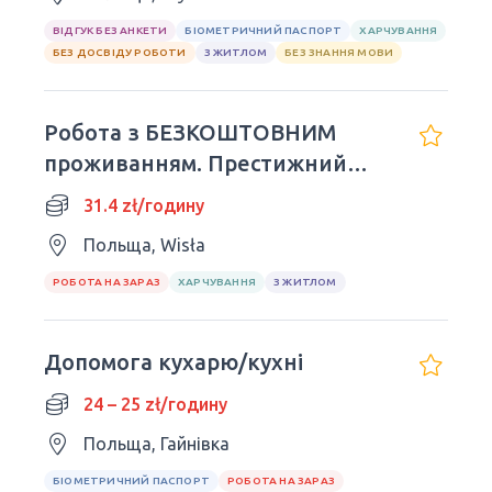
ВІДГУК БЕЗ АНКЕТИ
БІОМЕТРИЧНИЙ ПАСПОРТ
ХАРЧУВАННЯ
БЕЗ ДОСВІДУ РОБОТИ
З ЖИТЛОМ
БЕЗ ЗНАННЯ МОВИ
Робота з БЕЗКОШТОВНИМ
проживанням. Престижний
готель у горах
31.4 zł/годину
Польща, Wisła
РОБОТА НА ЗАРАЗ
ХАРЧУВАННЯ
З ЖИТЛОМ
Допомога кухарю/кухні
24 – 25 zł/годину
Польща, Гайнівка
БІОМЕТРИЧНИЙ ПАСПОРТ
РОБОТА НА ЗАРАЗ