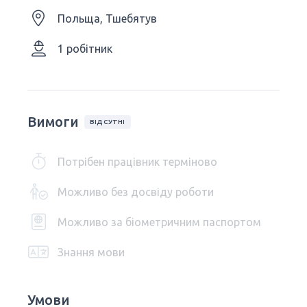
Польща, Тшебятув
1 робітник
Вимоги
ВІДСУТНІ
Потрібен працівник терміново
Можливо без досвіду роботи
Можливо за біометричним паспортом
Знання мови
Умови