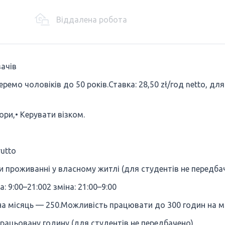
Віддалена робота
ачів
ремо чоловіків до 50 років.Ставка: 28,50 zł/год netto, для
ори,• Керувати візком.
rutto
и проживанні у власному житлі (для студентів не передба
: 9:00–21:002 зміна: 21:00–9:00
 на місяць — 250.Можливість працювати до 300 годин на м
дпрацьовану годину (для студентів не передбачено)