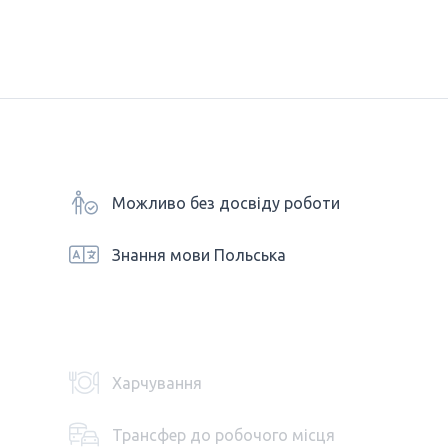
Можливо без досвіду роботи
Знання мови Польська
Харчування
Трансфер до робочого місця