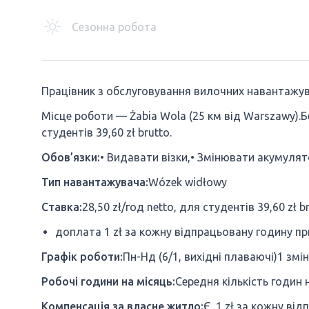
Сезонна робота
Працівник з обслуговування вилочних навантажув
Місце роботи — Żabia Wola (25 км від Warszawy).Бе
студентів 39,60 zł brutto.
Обов’язки:
• Видавати візки,• Змінювати акумулят
Тип навантажувача:
Wózek widłowy
Ставка:
28,50 zł/год netto, для студентів 39,60 zł b
доплата 1 zł за кожну відпрацьовану годину пр
Графік роботи:
Пн-Нд (6/1, вихідні плаваючі)1 зміна
Робочі години на місяць:
Середня кількість годин
Компенсація за власне житло:
Є, 1 zł за кожну ві