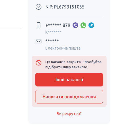
NIP: PL6793151055
+****** 879
K*******
******
Електронна пошта
Ця вакансія закрита. Спробуйте
підібрати іншу вакансію.
Інші вакансії
Написати повідомлення
Ви рекрутер?