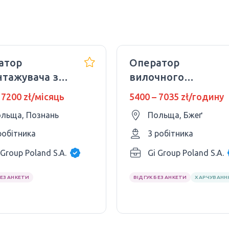
атор
Оператор
нтажувача з
вилочного
на склад DHL
навантажувача з
 7200 zł/місяць
5400 – 7035 zł/годину
kowo
UDT
льща, Познань
Польща, Бжеґ
робітника
3 робітника
 Group Poland S.A.
Gi Group Poland S.A.
БЕЗ АНКЕТИ
ВІДГУК БЕЗ АНКЕТИ
ХАРЧУВАНН