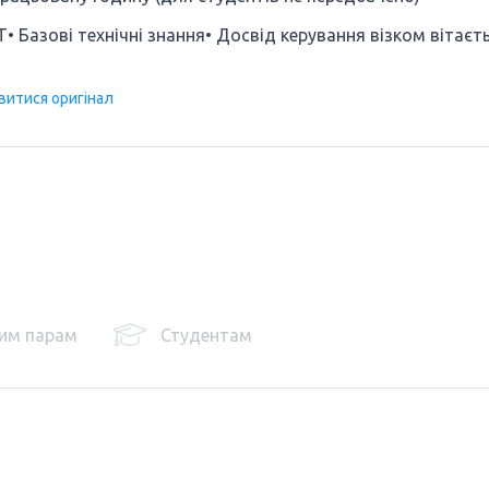
T• Базові технічні знання• Досвід керування візком вітаєт
витися оригінал
им парам
Студентам