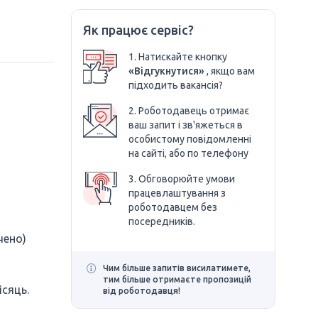
Як працює сервіс?
1. Натискайте кнопку
«Відгукнутися»
, якщо вам
підходить вакансія?
2. Роботодавець отримає
ваш запит і зв'яжеться в
особистому повідомленні
на сайті, або по телефону
3. Обговорюйте умови
працевлаштування з
роботодавцем без
посередників.
чено)
Чим більше запитів висилатимете,
тим більше отримаєте пропозицій
ісяць.
від роботодавця!