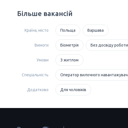
Більше вакансій
Країна, місто
Польща
Варшава
Вимоги
Біометрія
Без досвіду роботи
Умови
З житлом
Спеціальність
Оператор вилочного навантажувач
Додатково
Для чоловіків