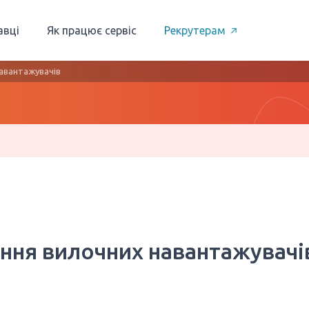
авці
Як працює сервіс
Рекрутерам
навантажувачів
ання вилочних навантажувачі