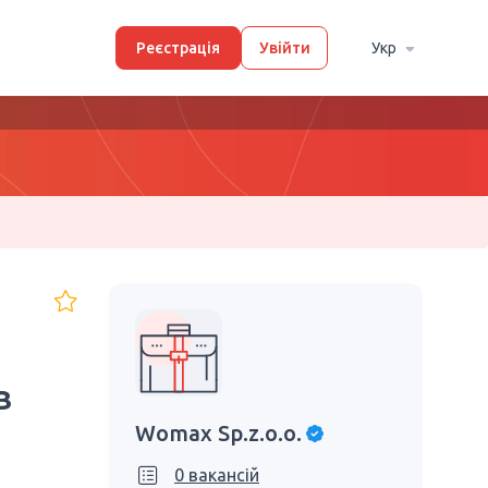
Реєстрація
Увійти
Укр
в
Womax Sp.z.o.o.
0 вакансій