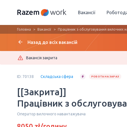
Вакансії
Роботод
Головна
Вакансії
Працівник з обслуговування вилочних 
Назад до всіх вакансій
Вакансія закрита
ID: 70138
Складська сфера
РОБОТА НА ЗАРАЗ
[[Закрита]]
Працівник з обслуговув
Оператор вилочного навантажувача
8050 zł/годину