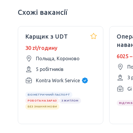
Схожі вакансії
Карщик з UDT
Опер
нава
30 zł/годину
UDT 
6025 –
Польща, Короново
Roba
По
5 робітників
3 
Kontra Work Service
Gi
БІОМЕТРИЧНИЙ ПАСПОРТ
РОБОТА НА ЗАРАЗ
З ЖИТЛОМ
ВІДГУК 
БЕЗ ЗНАННЯ МОВИ