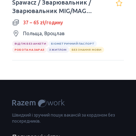
Spawacz / Зварювальник /
Зварювальник MIG/MAG
(K/M/N)
37 – 65 zł/годину
Польща, Вроцлав
ВІДГУК БЕЗ АНКЕТИ
БІОМЕТРИЧНИЙ ПАСПОРТ
РОБОТА НА ЗАРАЗ
З ЖИТЛОМ
БЕЗ ЗНАННЯ МОВИ
Швидкий і зручний пошук вакансій за кордоном без
посередників.