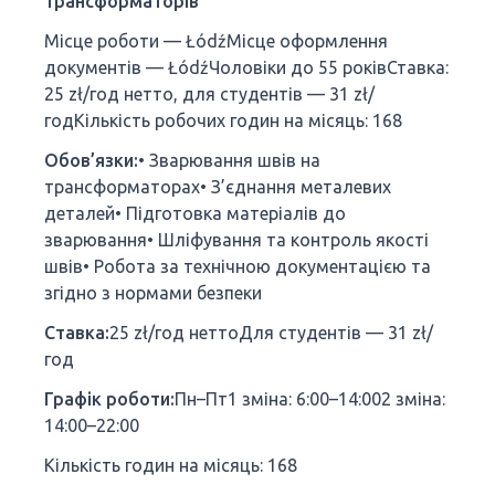
трансформаторів
Місце роботи — ŁódźМісце оформлення
документів — ŁódźЧоловіки до 55 роківСтавка:
25 zł/год нетто, для студентів — 31 zł/
годКількість робочих годин на місяць: 168
Обов’язки:
• Зварювання швів на
трансформаторах• З’єднання металевих
деталей• Підготовка матеріалів до
зварювання• Шліфування та контроль якості
швів• Робота за технічною документацією та
згідно з нормами безпеки
Ставка:
25 zł/год неттоДля студентів — 31 zł/
год
Графік роботи:
Пн–Пт1 зміна: 6:00–14:002 зміна:
14:00–22:00
Кількість годин на місяць: 168