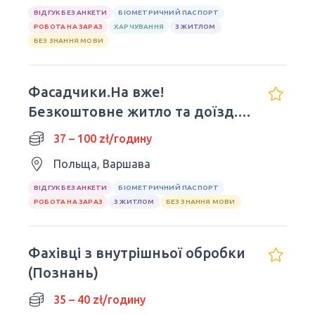
ВІДГУК БЕЗ АНКЕТИ
БІОМЕТРИЧНИЙ ПАСПОРТ
РОБОТА НА ЗАРАЗ
ХАРЧУВАННЯ
З ЖИТЛОМ
БЕЗ ЗНАННЯ МОВИ
Фасадчики.На вже!
Безкоштовне житло та доїзд.
Варшава,Лодзь
37 – 100 zł/годину
Польща, Варшава
ВІДГУК БЕЗ АНКЕТИ
БІОМЕТРИЧНИЙ ПАСПОРТ
РОБОТА НА ЗАРАЗ
З ЖИТЛОМ
БЕЗ ЗНАННЯ МОВИ
Фахівці з внутрішньої обробки
(Познань)
35 – 40 zł/годину