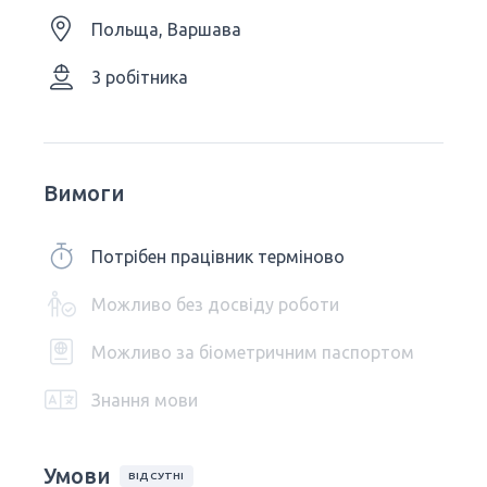
Польща, Варшава
3 робітника
Вимоги
Потрібен працівник терміново
Можливо без досвіду роботи
Можливо за біометричним паспортом
Знання мови
Умови
ВІДСУТНІ