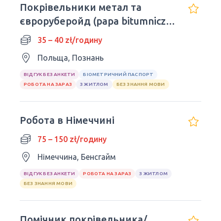
Покрівельники метал та
євроруберойд (papa bitumnicza)
терміново!
35 – 40 zł/годину
Польща, Познань
ВІДГУК БЕЗ АНКЕТИ
БІОМЕТРИЧНИЙ ПАСПОРТ
РОБОТА НА ЗАРАЗ
З ЖИТЛОМ
БЕЗ ЗНАННЯ МОВИ
Робота в Німеччині
75 – 150 zł/годину
Німеччина, Бенсгайм
ВІДГУК БЕЗ АНКЕТИ
РОБОТА НА ЗАРАЗ
З ЖИТЛОМ
БЕЗ ЗНАННЯ МОВИ
Помічник покрівельника/