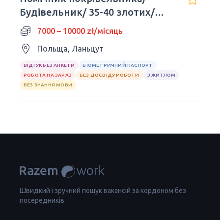
Будівельник/ 35-40 злотих/
година нетто
7000 – 10000 zł/місяць
Польща, Ланьцут
ВІДГУК БЕЗ АНКЕТИ
БІОМЕТРИЧНИЙ ПАСПОРТ
РОБОТА НА ЗАРАЗ
БЕЗ ДОСВІДУ РОБОТИ
З ЖИТЛОМ
БЕЗ ЗНАННЯ МОВИ
Швидкий і зручний пошук вакансій за кордоном без
посередників.