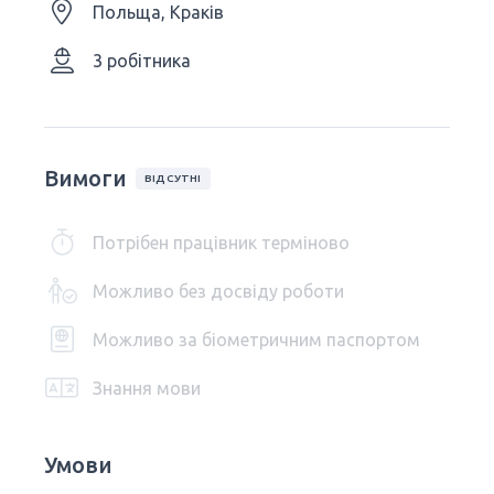
Польща, Краків
3 робітника
Вимоги
ВІДСУТНІ
Потрібен працівник терміново
Можливо без досвіду роботи
Можливо за біометричним паспортом
Знання мови
Умови