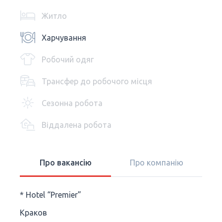
Житло
Харчування
Робочий одяг
Трансфер до робочого місця
Сезонна робота
Віддалена робота
Про вакансію
Про компанію
* Hotel “Premier”
Краков