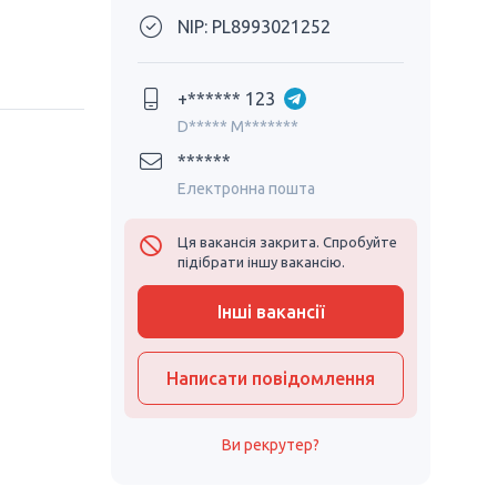
NIP: PL8993021252
+****** 123
D***** M*******
******
Електронна пошта
Ця вакансія закрита. Спробуйте
підібрати іншу вакансію.
Інші вакансії
Написати повідомлення
Ви рекрутер?