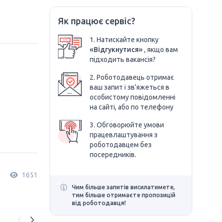
Як працює сервіс?
1. Натискайте кнопку
«Відгукнутися»
, якщо вам
підходить вакансія?
2. Роботодавець отримає
ваш запит і зв'яжеться в
особистому повідомленні
на сайті, або по телефону
3. Обговорюйте умови
працевлаштування з
роботодавцем без
посередників.
1651
Чим більше запитів висилатимете,
тим більше отримаєте пропозицій
від роботодавця!