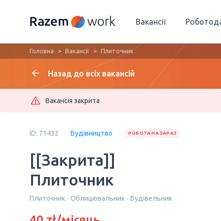
Вакансії
Роботод
Головна
Вакансії
Плиточник
Назад до всіх вакансій
Вакансія закрита
ID: 71432
Будівництво
РОБОТА НА ЗАРАЗ
[[Закрита]]
Плиточник
Плиточник
Облицювальник
Будівельник
40 zł/місяць