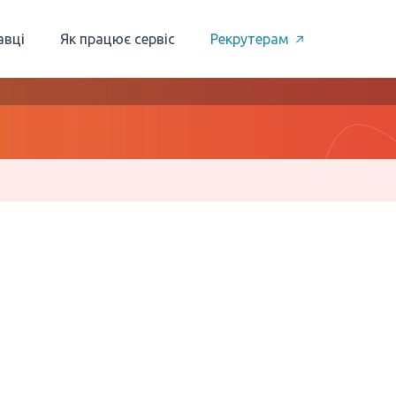
авці
Як працює сервіс
Рекрутерам