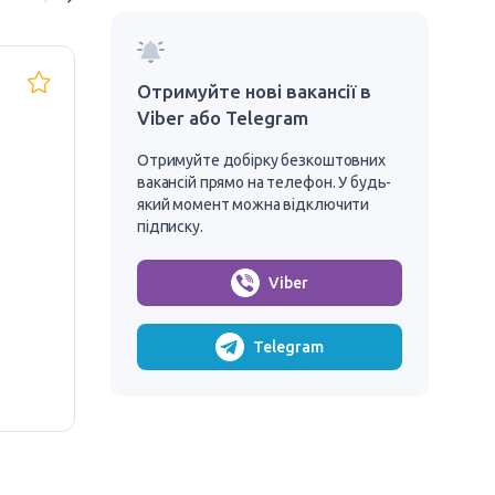
Загальне
Фа
Отримуйте нові вакансії в
будівництво
вн
Viber або Telegram
об
30 – 40 zł/годину
35 
Отримуйте добірку безкоштовних
вакансій прямо на телефон. У будь-
Польща, Тухоля
який момент можна відключити
підписку.
2 робітника
VLAWIS
Viber
ВІДГУК БЕЗ АНКЕТИ
З ЖИТЛОМ
ВІД
Telegram
БІ
РО