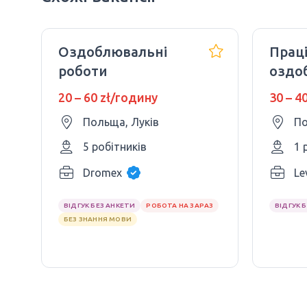
Оздоблювальні
Прац
роботи
оздо
ремо
20 – 60 zł/годину
30 – 4
Польща, Луків
По
5 робітників
1 
Dromex
Le
ВІДГУК БЕЗ АНКЕТИ
РОБОТА НА ЗАРАЗ
ВІДГУК 
БЕЗ ЗНАННЯ МОВИ