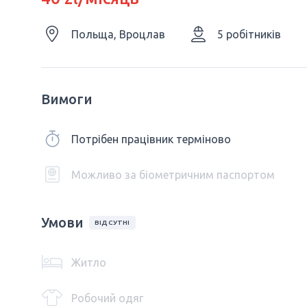
Польща, Вроцлав
5 робітників
Вимоги
Потрібен працівник терміново
Можливо за біометричним паспортом
Умови
ВІДСУТНІ
Житло
Робочий одяг