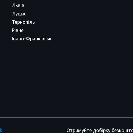
Львів
Луцьк
Тернопіль
Рівне
Івано-Франківськ
k
Отримуйте добірку безкошто