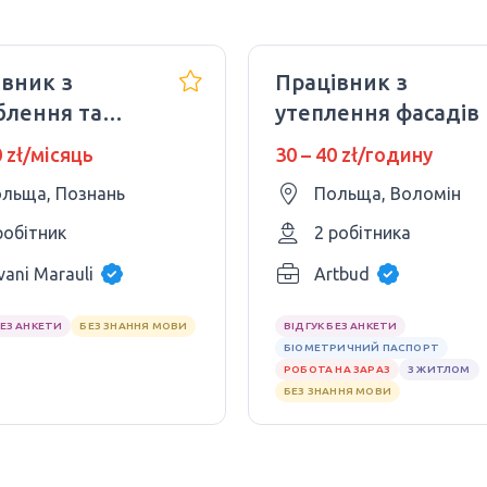
івник з
Працівник з
блення та
утеплення фасадів
нту
0 zł/місяць
30 – 40 zł/годину
льща, Познань
Польща, Воломін
робітник
2 робітника
vani Marauli
Artbud
БЕЗ АНКЕТИ
БЕЗ ЗНАННЯ МОВИ
ВІДГУК БЕЗ АНКЕТИ
БІОМЕТРИЧНИЙ ПАСПОРТ
РОБОТА НА ЗАРАЗ
З ЖИТЛОМ
БЕЗ ЗНАННЯ МОВИ