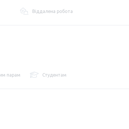
Віддалена робота
им парам
Студентам