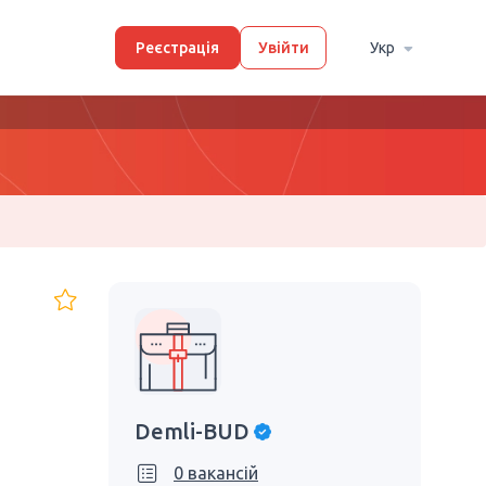
Реєстрація
Увійти
Укр
Demli-BUD
0 вакансій