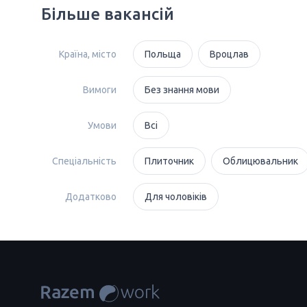
Більше вакансій
Країна, місто
Польща
Вроцлав
Вимоги
Без знання мови
Умови
Всі
Спеціальність
Плиточник
Облицювальник
Додатково
Для чоловіків