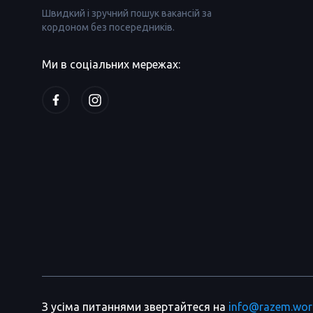
Швидкий і зручний пошук вакансій за
кордоном без посередників.
Ми в соціальних мережах:
З усіма питаннями звертайтеся на
info@razem.wor